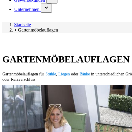
Gewerbekunden
submenu)
(has
Unternehmen
submenu)
Startseite
Gartenmöbelauflagen
GARTENMÖBELAUFLAGEN
Gartenmöbelauflagen für
Stühle
,
Liegen
oder
Bänke
in unterschiedlichen Gr
oder Reißverschluss.