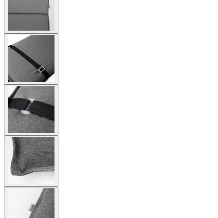
image
View
larger
image
View
larger
image
View
larger
image
View
larger
image