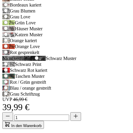
um
Bordeaux kariert
zur
Grau Blumen
ersten
Grau Love
Auswahloption
zu
%
Grün Love
navigieren,
%
Häuser Muster
und
%
Katzen Muster
anschließend
Orange kariert
die
%
Orange Love
Pfeiltasten,
Rot gesprenkelt
um
Nicht verfügbar
%
Schwarz Muster
zwischen
%
Schwarz Print
den
Schwarz Rot kariert
Optionen
zu
%
Taschen Muster
wechseln.
Rot / Grün gestreift
Blau / orange gestreift
Grau Schriftzug
UVP
46,99 €
39,99 €
Menge
Menge
aktualisiert
auf
In den Warenkorb
1