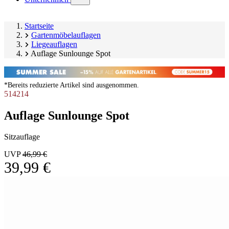
submenu)
Startseite
Gartenmöbelauflagen
Liegeauflagen
Auflage Sunlounge Spot
*Bereits reduzierte Artikel sind ausgenommen.
514214
Auflage Sunlounge Spot
Sitzauflage
UVP
46,99 €
39,99 €
Produktgalerie
Image
überspringen
1
of
9