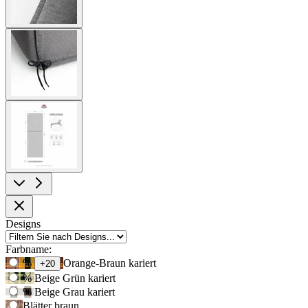
View
larger
image
View
larger
image
Produktoptionen
Designs
Farbname:
Verwenden
%
Orange-Braun kariert
+20
Sie
%
Beige Grün kariert
die
%
Beige Grau kariert
Tabulatortaste,
Blätter braun