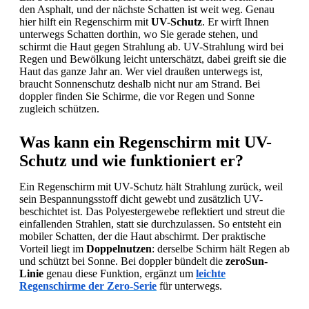
springen
den Asphalt, und der nächste Schatten ist weit weg. Genau
hier hilft ein Regenschirm mit
UV-Schutz
. Er wirft Ihnen
unterwegs Schatten dorthin, wo Sie gerade stehen, und
schirmt die Haut gegen Strahlung ab. UV-Strahlung wird bei
Regen und Bewölkung leicht unterschätzt, dabei greift sie die
Haut das ganze Jahr an. Wer viel draußen unterwegs ist,
braucht Sonnenschutz deshalb nicht nur am Strand. Bei
doppler finden Sie Schirme, die vor Regen und Sonne
zugleich schützen.
Was kann ein Regenschirm mit UV-
Schutz und wie funktioniert er?
Ein Regenschirm mit UV-Schutz hält Strahlung zurück, weil
sein Bespannungsstoff dicht gewebt und zusätzlich UV-
beschichtet ist. Das Polyestergewebe reflektiert und streut die
einfallenden Strahlen, statt sie durchzulassen. So entsteht ein
mobiler Schatten, der die Haut abschirmt. Der praktische
Vorteil liegt im
Doppelnutzen
: derselbe Schirm hält Regen ab
und schützt bei Sonne. Bei doppler bündelt die
zeroSun-
Linie
genau diese Funktion, ergänzt um
leichte
Regenschirme der Zero-Serie
für unterwegs.