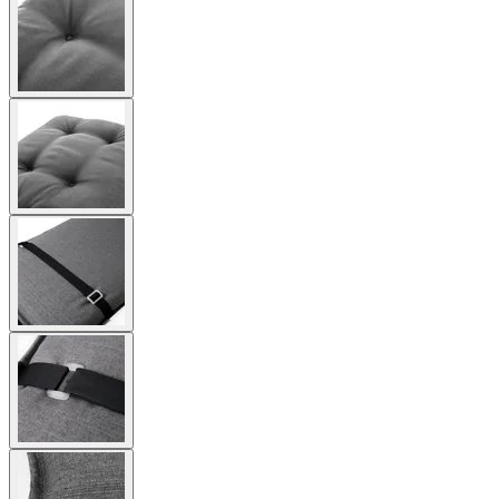
larger
image
View
larger
image
View
larger
image
View
larger
image
View
larger
image