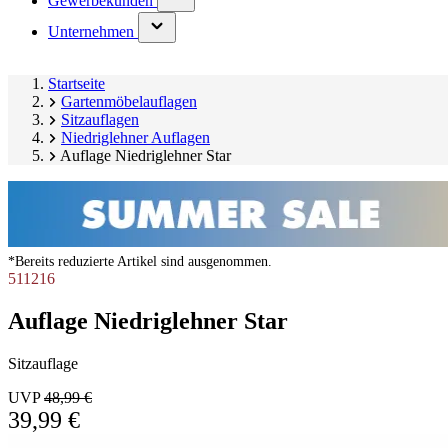
Gewerbekunden
submenu)
(has
Unternehmen
submenu)
Startseite
Gartenmöbelauflagen
Sitzauflagen
Niedriglehner Auflagen
Auflage Niedriglehner Star
*Bereits reduzierte Artikel sind ausgenommen.
511216
Auflage Niedriglehner Star
Sitzauflage
UVP
48,99 €
39,99 €
Produktgalerie
Image