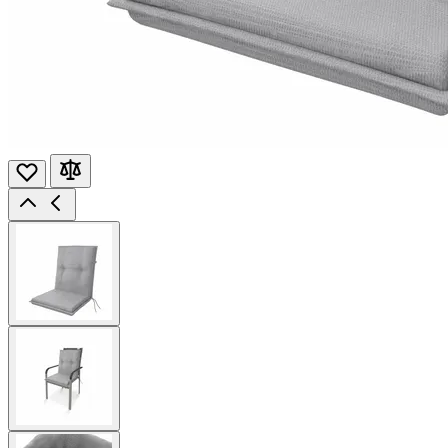
View
larger
image
View
larger
image
View