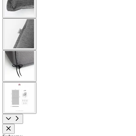
View
larger
image
View
larger
image
View
larger
image