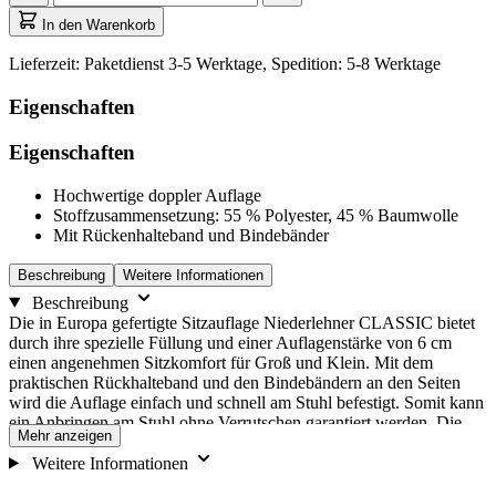
zur
aktualisiert
ersten
auf
In den Warenkorb
Auswahloption
1
zu
Lieferzeit: Paketdienst 3-5 Werktage, Spedition: 5-8 Werktage
navigieren,
und
Eigenschaften
anschließend
die
Eigenschaften
Pfeiltasten,
um
Hochwertige doppler Auflage
zwischen
Stoffzusammensetzung: 55 % Polyester, 45 % Baumwolle
den
Mit Rückenhalteband und Bindebänder
Optionen
zu
Beschreibung
Weitere Informationen
wechseln.
Beschreibung
Die in Europa gefertigte Sitzauflage Niederlehner CLASSIC bietet
durch ihre spezielle Füllung und einer Auflagenstärke von 6 cm
einen angenehmen Sitzkomfort für Groß und Klein. Mit dem
praktischen Rückhalteband und den Bindebändern an den Seiten
wird die Auflage einfach und schnell am Stuhl befestigt. Somit kann
ein Anbringen am Stuhl ohne Verrutschen garantiert werden. Die
Mehr anzeigen
Auflage wird mit modernem Stehsaum und einer Quersteppung
gefertigt, um der Sitzauflage ein zeitloses Design zu verleihen. Die
Weitere Informationen
doppler Sitzauflage Niederlehner CLASSIC kann mittels