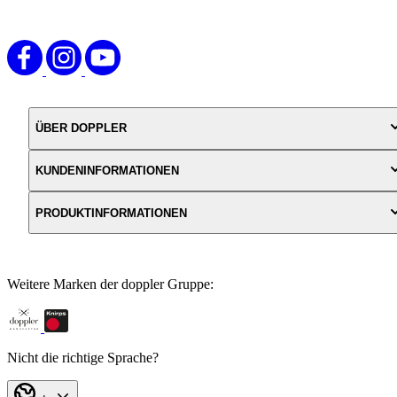
Handwäsche gereinigt werden und ist aufgrund der
Stoffzusammensetzung von 55 % Polyester, 45 % Baumwolle sehr
pflegeleicht. Maße können von den angegebenen Werten
produktionsbedingt abweichen.
ÜBER DOPPLER
KUNDENINFORMATIONEN
PRODUKTINFORMATIONEN
Weitere Marken der doppler Gruppe:
Nicht die richtige Sprache?