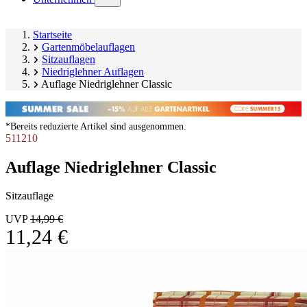
submenu)
Startseite
Gartenmöbelauflagen
Sitzauflagen
Niedriglehner Auflagen
Auflage Niedriglehner Classic
*Bereits reduzierte Artikel sind ausgenommen.
511210
Auflage Niedriglehner Classic
Sitzauflage
UVP
14,99 €
11,24 €
Produktgalerie
Image
überspringen
1
of
9