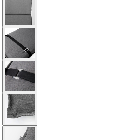
larger
image
View
larger
image
View
larger
image
View
larger
image
View
larger
image