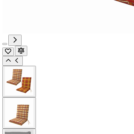
View
larger
image
View
larger
image
View