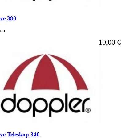
ive 380
irm
10,00 €
tive Teleskop 340