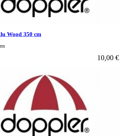
 Alu Wood 350 cm
irm
10,00 €