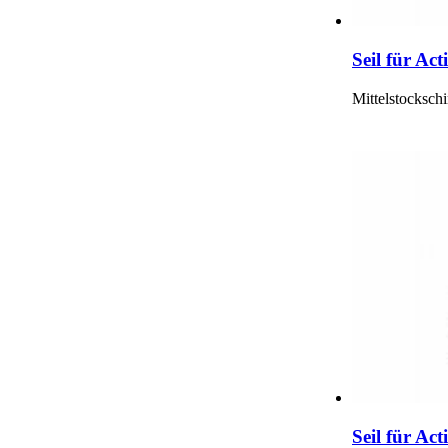
Seil für Act
Mittelstocksch
Seil für Ac