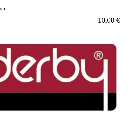
irm
10,00 €