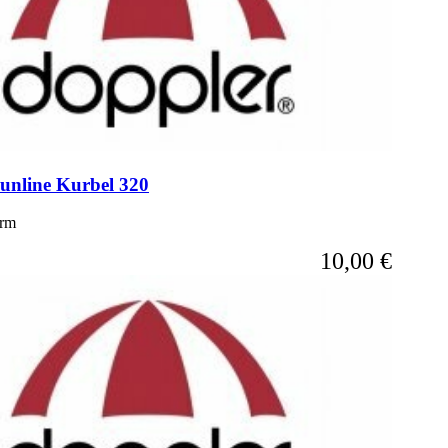
 Sunline Kurbel 320
irm
10,00 €