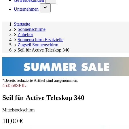
Gewerbekunden
submenu)
(has
Unternehmen
submenu)
Startseite
Sonnenschirme
Zubehör
Sonnenschirm Ersatzteile
Zugseil Sonnenschirm
Seil für Active Teleskop 340
*Bereits reduzierte Artikel sind ausgenommen.
453568SEIL
Seil für Active Teleskop 340
Mittelstockschirm
10,00 €
Produktgalerie
Image