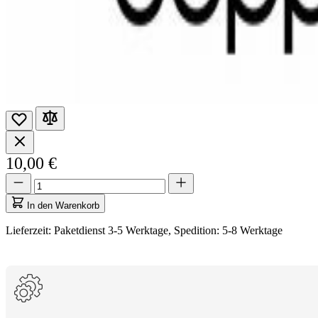
10,00 €
Menge
Menge
aktualisiert
auf
In den Warenkorb
1
Lieferzeit: Paketdienst 3-5 Werktage, Spedition: 5-8 Werktage