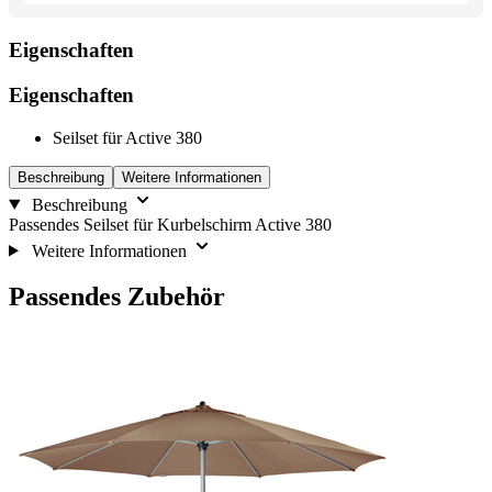
Eigenschaften
Eigenschaften
Seilset für Active 380
Beschreibung
Weitere Informationen
Beschreibung
Passendes Seilset für Kurbelschirm Active 380
Weitere Informationen
Passendes Zubehör
Die
Drücken,
Navigation
um
durch
das
die
Karussell
Elemente
zu
des
überspringen
Karussells
ist