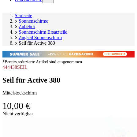
submenu)
Startseite
Sonnenschirme
Zubehör
Sonnenschirm Ersatzteile
Zugseil Sonnenschirm
Seil für Active 380
*Bereits reduzierte Artikel sind ausgenommen.
444438SEIL
Seil für Active 380
Mittelstockschirm
10,00 €
Produktgalerie
Nicht verfügbar
überspringen
Image
1
of
1