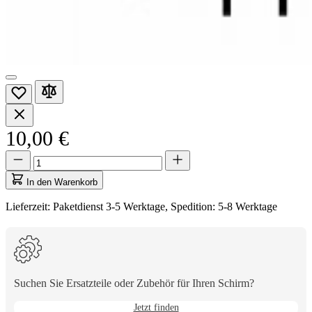
10,00 €
Menge
Menge
aktualisiert
auf
In den Warenkorb
1
Lieferzeit: Paketdienst 3-5 Werktage, Spedition: 5-8 Werktage
Suchen Sie Ersatzteile oder Zubehör für Ihren Schirm?
Jetzt finden