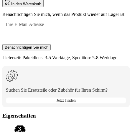
zu
auf
In den Warenkorb
navigieren,
1
und
Benachrichtigen Sie mich, wenn das Produkt wieder auf Lager ist
anschließend
die
Ihre E-Mail-Adresse
Pfeiltasten,
um
zwischen
den
Benachrichtigen Sie mich
Optionen
zu
Lieferzeit: Paketdienst 3-5 Werktage, Spedition: 5-8 Werktage
wechseln.
Suchen Sie Ersatzteile oder Zubehör für Ihren Schirm?
Jetzt finden
Eigenschaften
3