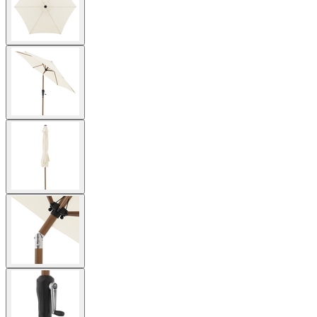
View
larger
image
View
larger
image
View
larger
image
View
larger
image