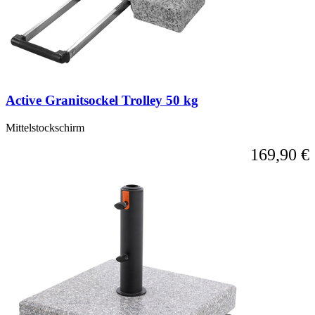
können
das
Karussell
überspringen
oder
direkt
zur
Karussell-
Active Granitsockel Trolley 50 kg
Navigation
über
die
Mittelstockschirm
Sprunglinks
169,90 €
wechseln.