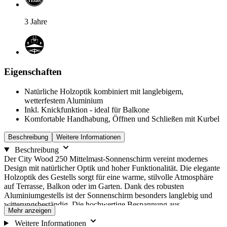
Y
E
A
R
S
3 Jahre
Eigenschaften
Natürliche Holzoptik kombiniert mit langlebigem,
wetterfestem Aluminium
Inkl. Knickfunktion - ideal für Balkone
Komfortable Handhabung, Öffnen und Schließen mit Kurbel
Beschreibung
Weitere Informationen
Beschreibung
Der City Wood 250 Mittelmast-Sonnenschirm vereint modernes
Design mit natürlicher Optik und hoher Funktionalität. Die elegante
Holzoptik des Gestells sorgt für eine warme, stilvolle Atmosphäre
auf Terrasse, Balkon oder im Garten. Dank des robusten
Aluminiumgestells ist der Sonnenschirm besonders langlebig und
witterungsbeständig. Die hochwertige Bespannung aus
Mehr anzeigen
strapazierfähigem Polyester ist wasserabweisend und bietet
zuverlässigen Schutz vor intensiver Sonneneinstrahlung. So
Weitere Informationen