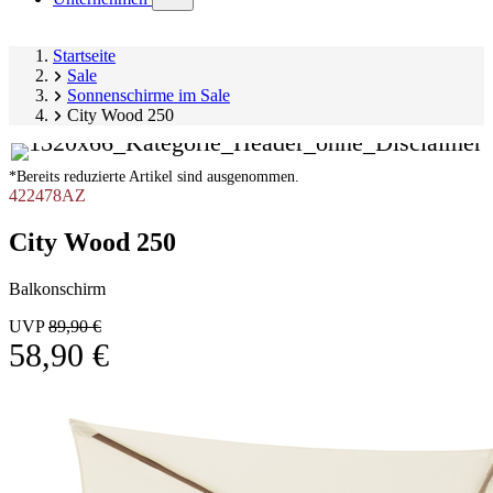
submenu)
Startseite
Sale
Sonnenschirme im Sale
City Wood 250
*Bereits reduzierte Artikel sind ausgenommen.
422478AZ
City Wood 250
Balkonschirm
UVP
89,90 €
58,90 €
Produktgalerie
Image
überspringen
1
of
13