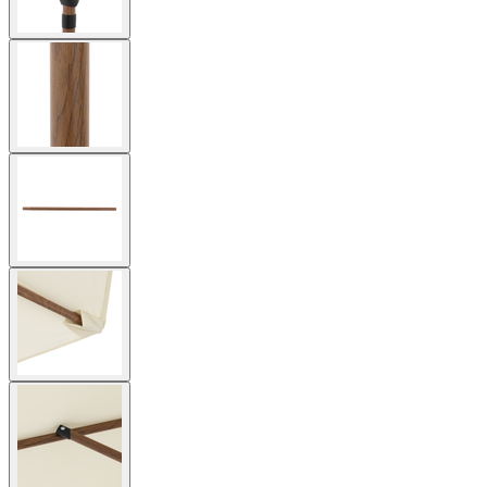
View
larger
image
View
larger
image
View
larger
image
View
larger
image