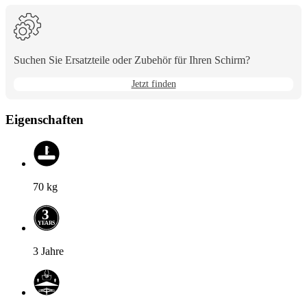
Pfeiltasten,
um
zwischen
den
Optionen
Suchen Sie Ersatzteile oder Zubehör für Ihren Schirm?
zu
wechseln.
Jetzt finden
Eigenschaften
70
kg
3
Y
E
A
R
S
3 Jahre