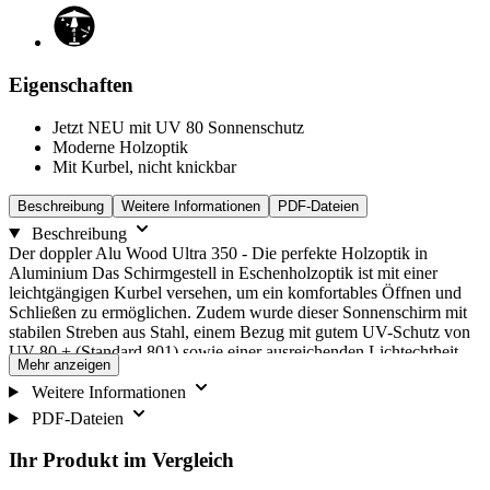
Eigenschaften
Jetzt NEU mit UV 80 Sonnenschutz
Moderne Holzoptik
Mit Kurbel, nicht knickbar
Beschreibung
Weitere Informationen
PDF-Dateien
Beschreibung
Der doppler Alu Wood Ultra 350 - Die perfekte Holzoptik in
Aluminium Das Schirmgestell in Eschenholzoptik ist mit einer
leichtgängigen Kurbel versehen, um ein komfortables Öffnen und
Schließen zu ermöglichen. Zudem wurde dieser Sonnenschirm mit
stabilen Streben aus Stahl, einem Bezug mit gutem UV-Schutz von
UV 80 + (Standard 801) sowie einer ausreichenden Lichtechtheit
Mehr anzeigen
von 5+ ausgestattet. Weitere Pluspunkte sind das Windventil sowie
der regenabweisende Bezug. Neben der modernen Holzoptik
Weitere Informationen
verleihen auch die diversen doppler-Brandings dem großen
PDF-Dateien
Kurbelschirm ein edles Design. Aufgrund des Durchmessers von
350 cm ist dieser Mittelmastschirm besonders zur Beschattung von
Ihr Produkt im Vergleich
großen Flächen geeignet. Befestigungsvarianten a) Montage über
Granit Trolley 70 kg (hochwertiger Granitständer mit Rollen) b)