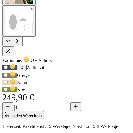
View
larger
image
Produktoptionen
Farbname:
UV-Schutz
Verwenden
Anthrazit
+4
Sie
Greige
die
Tabulatortaste,
Natur
um
Kiwi
zur
249,90 €
ersten
Auswahloption
Menge
Menge
zu
aktualisiert
navigieren,
auf
In den Warenkorb
und
1
anschließend
Lieferzeit: Paketdienst 3-5 Werktage, Spedition: 5-8 Werktage
die