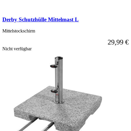
direkt
zur
Karussell-
Derby Schutzhülle Mittelmast L
Navigation
über
die
Mittelstockschirm
Sprunglinks
29,99 €
wechseln.
Nicht verfügbar