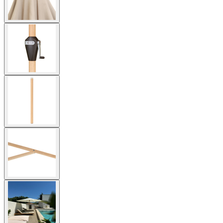
View
larger
image
View
larger
image
View
larger
image
View
larger
image