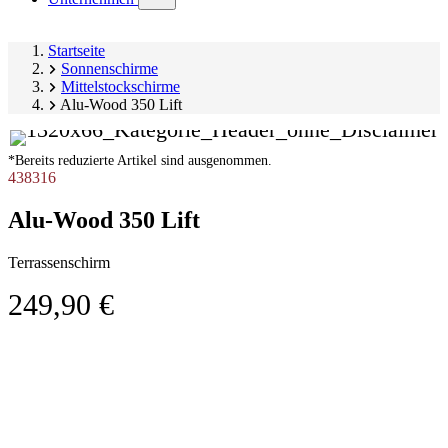
submenu)
Startseite
Sonnenschirme
Mittelstockschirme
Alu-Wood 350 Lift
*Bereits reduzierte Artikel sind ausgenommen.
438316
Alu-Wood 350 Lift
Terrassenschirm
249,90 €
Produktgalerie
Image
überspringen
1
of
8