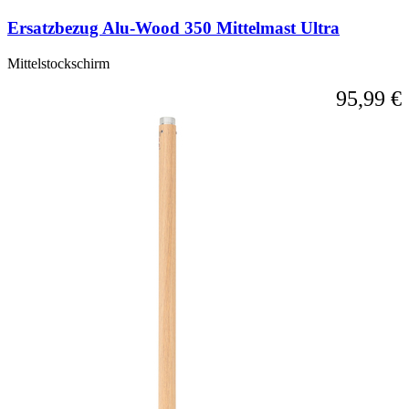
Karussell-
Ersatzbezug Alu-Wood 350 Mittelmast Ultra
Navigation
über
die
Mittelstockschirm
Sprunglinks
95,99 €
wechseln.