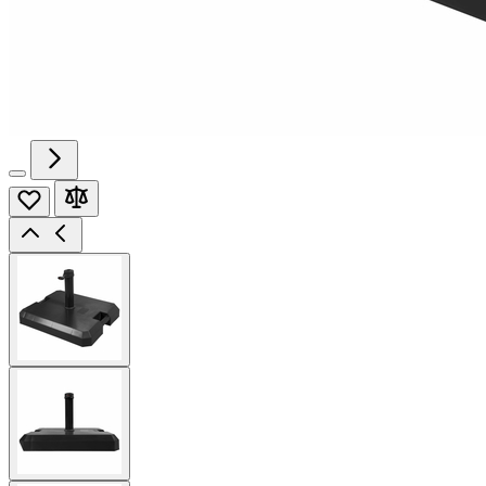
View
larger
image
View
larger
image