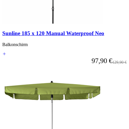
Karussell
überspringen
oder
direkt
zur
Karussell-
Sunline 185 x 120 Manual Waterproof Neo
Navigation
über
die
Balkonschirm
Sprunglinks
wechseln.
Ab
97,90 €
Regulärer
129,90 €