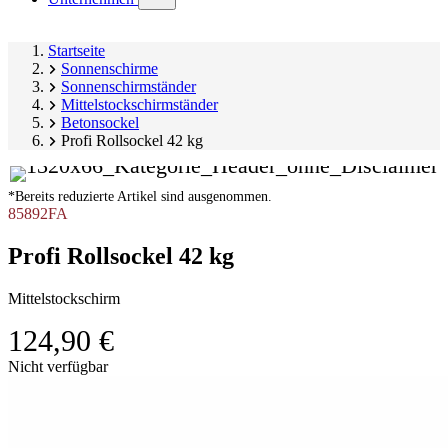
submenu)
Startseite
Sonnenschirme
Sonnenschirmständer
Mittelstockschirmständer
Betonsockel
Profi Rollsockel 42 kg
*Bereits reduzierte Artikel sind ausgenommen.
85892FA
Profi Rollsockel 42 kg
Mittelstockschirm
124,90 €
Produktgalerie
Nicht verfügbar
überspringen
Image
1
of
6