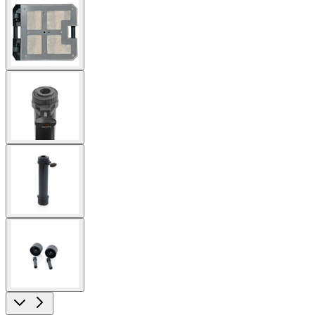
View
larger
image
View
larger
image
View
larger
image
View
larger
image