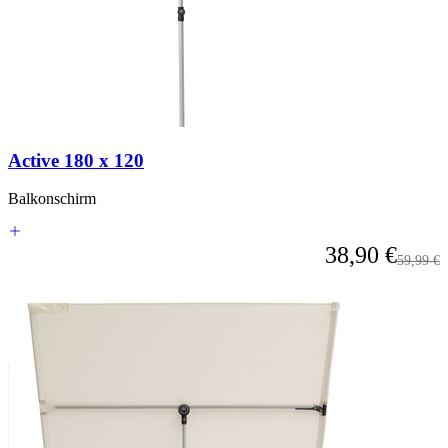
Active 180 x 120
Balkonschirm
Ab
38,90 €
Reguläre
59,99 €