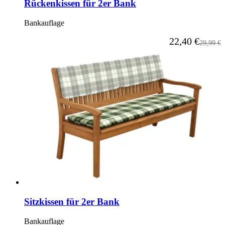
Rückenkissen für 2er Bank
Bankauflage
Ab
22,40 €
Reguläre
29,99 €
Sitzkissen für 2er Bank
Bankauflage