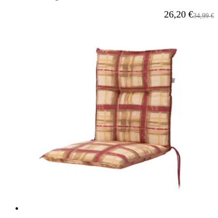
Ab
26,20 €
Reguläre
34,99 €