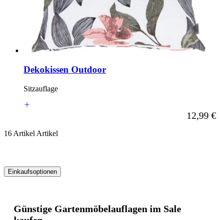
Dekokissen Outdoor
Sitzauflage
Ab
12,99 €
16
Artikel
Artikel
Einkaufsoptionen
Zur
Produktliste
springen
Günstige Gartenmöbelauflagen im Sale