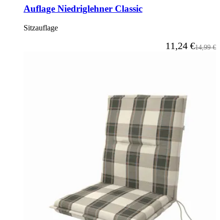
Auflage Niedriglehner Classic
Sitzauflage
Ab
11,24 €
Reguläre
14,99 €