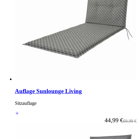
Auflage Sunlounge Living
Sitzauflage
Ab
44,99 €
Reguläre
69,99 €