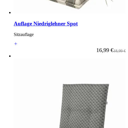
Auflage Niedriglehner Spot
Sitzauflage
Ab
16,99 €
Reguläre
18,99 €