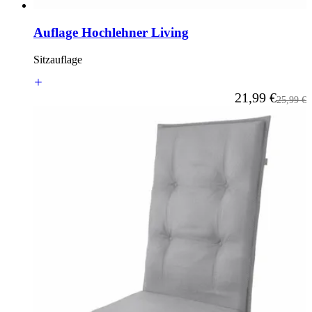
Auflage Hochlehner Living
Sitzauflage
Ab
21,99 €
Reguläre
25,99 €