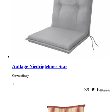
Auflage Niedriglehner Star
Sitzauflage
Ab
39,99 €
Reguläre
48,99 €