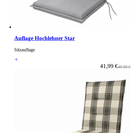
Auflage Hochlehner Star
Sitzauflage
Ab
41,99 €
Reguläre
49,99 €