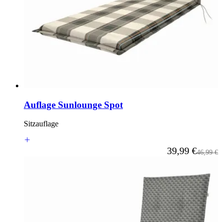
Auflage Sunlounge Spot
Sitzauflage
Ab
39,99 €
Reguläre
46,99 €