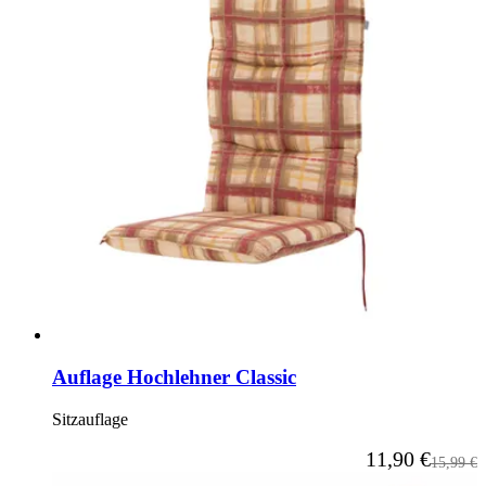
Auflage Hochlehner Classic
Sitzauflage
Ab
11,90 €
Reguläre
15,99 €