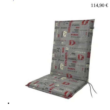
Ab
114,90 €