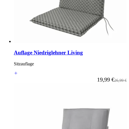
Auflage Niedriglehner Living
Sitzauflage
Ab
19,99 €
Reguläre
26,99 €