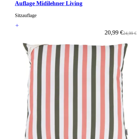
Auflage Midilehner Living
Sitzauflage
Ab
20,99 €
Reguläre
24,99 €