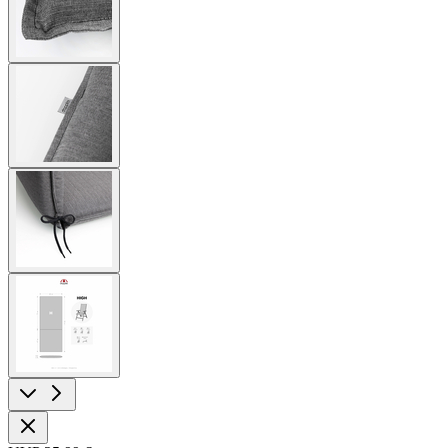
View
larger
image
View
larger
image
View
larger
image