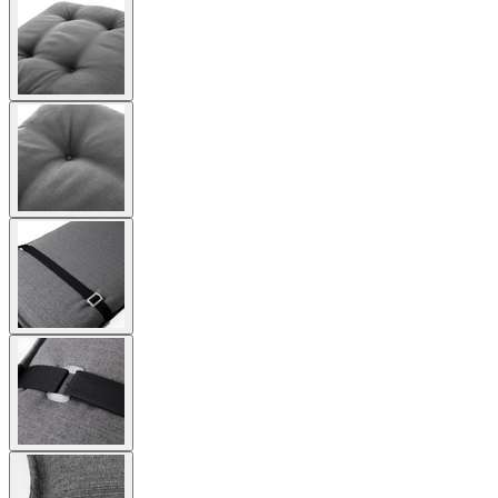
larger
image
View
larger
image
View
larger
image
View
larger
image
View
larger
image