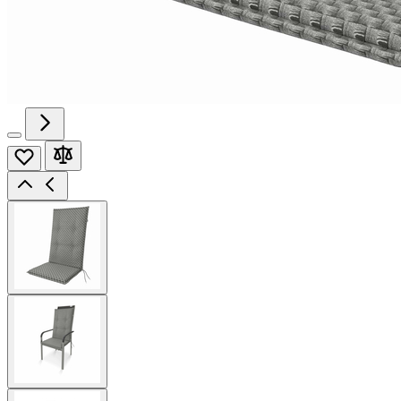
View
larger
image
View
larger
image
View