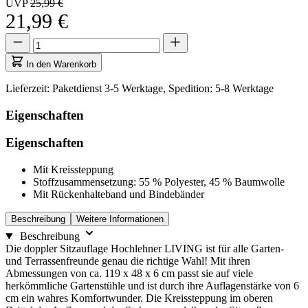
UVP
25,99 €
21,99 €
Menge
Menge
aktualisiert
auf
In den Warenkorb
1
Lieferzeit: Paketdienst 3-5 Werktage, Spedition: 5-8 Werktage
Eigenschaften
Eigenschaften
Mit Kreissteppung
Stoffzusammensetzung: 55 % Polyester, 45 % Baumwolle
Mit Rückenhalteband und Bindebänder
Beschreibung
Weitere Informationen
Beschreibung
Die doppler Sitzauflage Hochlehner LIVING ist für alle Garten-
und Terrassenfreunde genau die richtige Wahl! Mit ihren
Abmessungen von ca. 119 x 48 x 6 cm passt sie auf viele
herkömmliche Gartenstühle und ist durch ihre Auflagenstärke von 6
cm ein wahres Komfortwunder. Die Kreissteppung im oberen