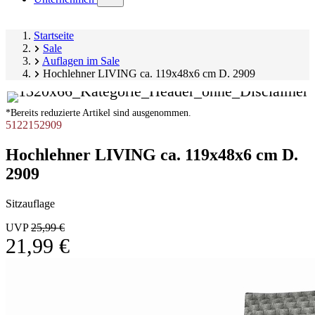
submenu)
Startseite
Sale
Auflagen im Sale
Hochlehner LIVING ca. 119x48x6 cm D. 2909
*Bereits reduzierte Artikel sind ausgenommen.
5122152909
Hochlehner LIVING ca. 119x48x6 cm D.
2909
Sitzauflage
UVP
25,99 €
21,99 €
Produktgalerie
Image
überspringen
1
of
10