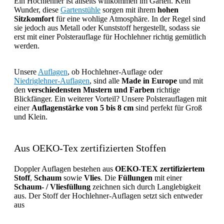
Ein Hochlehner ist allseits willkommen im Garten. Kein
Wunder, diese
Gartenstühle
sorgen mit ihrem
hohen
Sitzkomfort
für eine wohlige Atmosphäre. In der Regel sind
sie jedoch aus Metall oder Kunststoff hergestellt, sodass sie
erst mit einer Polsterauflage für Hochlehner richtig gemütlich
werden.
Unsere
Auflagen
, ob Hochlehner-Auflage oder
Niedriglehner-Auflagen
, sind alle
Made in Europe
und mit
den
verschiedensten Mustern und Farben
richtige
Blickfänger. Ein weiterer Vorteil? Unsere Polsterauflagen mit
einer
Auflagenstärke von 5 bis 8 cm
sind perfekt für Groß
und Klein.
Aus OEKO-Tex zertifizierten Stoffen
Doppler Auflagen bestehen aus
OEKO-TEX zertifiziertem
Stoff
,
Schaum
sowie
Vlies
. Die
Füllungen
mit einer
Schaum- / Vliesfüllung
zeichnen sich durch Langlebigkeit
aus. Der Stoff der Hochlehner-Auflagen setzt sich entweder
aus