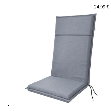
Ab
24,99 €