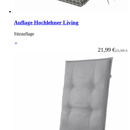
Auflage Hochlehner Living
Sitzauflage
Ab
21,99 €
Reguläre
25,99 €