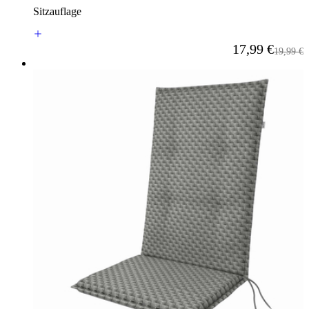
Sitzauflage
Ab
17,99 €
Reguläre
19,99 €