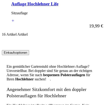
Auflage Hochlehner Life
Sitzauflage
Ab
19,99 €
16
Artikel
Artikel
Einkaufsoptionen
Zur
Produktliste
Ein gemütlicher Gartenstuhl ohne Hochlehner-Auflage?
springen
Unvorstellbar. Bei doppler sind Sie genau an der richtigen
Adresse, wenn Sie nach
bequemen Polsterauflagen
für
Ihren
Hochlehner
suchen! .
Angenehmer Sitzkomfort mit den doppler
Polsterauflagen für Hochlehner