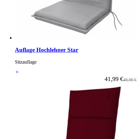
Auflage Hochlehner Star
Sitzauflage
Ab
41,99 €
Reguläre
49,99 €