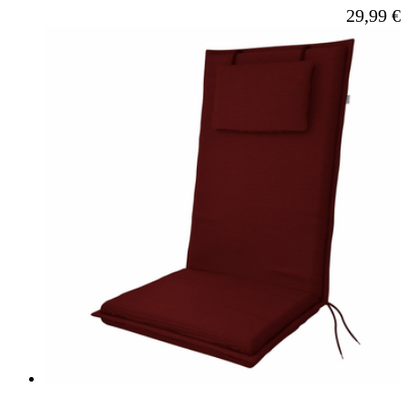
Ab
29,99 €