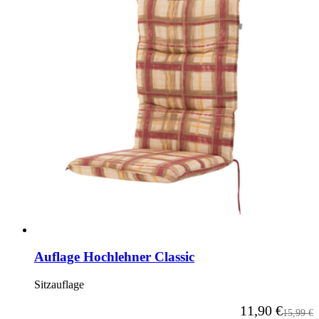
Auflage Hochlehner Classic
Sitzauflage
Ab
11,90 €
Reguläre
15,99 €