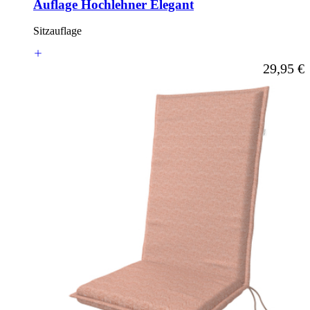
Auflage Hochlehner Elegant
Sitzauflage
Ab
29,95 €