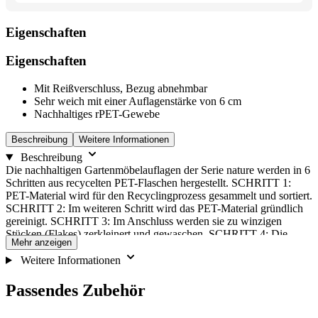
zu
wechseln.
Eigenschaften
Eigenschaften
Mit Reißverschluss, Bezug abnehmbar
Sehr weich mit einer Auflagenstärke von 6 cm
Nachhaltiges rPET-Gewebe
Beschreibung
Weitere Informationen
Beschreibung
Die nachhaltigen Gartenmöbelauflagen der Serie nature werden in 6
Schritten aus recycelten PET-Flaschen hergestellt. SCHRITT 1:
PET-Material wird für den Recyclingprozess gesammelt und sortiert.
SCHRITT 2: Im weiteren Schritt wird das PET-Material gründlich
gereinigt. SCHRITT 3: Im Anschluss werden sie zu winzigen
Stücken (Flakes) zerkleinert und gewaschen. SCHRITT 4: Die
Mehr anzeigen
Flakes werden zu Granulat verarbeitet und anschließend erhitzt.
SCHRITT 5: Daraus werden PET-Fäden gezogen, welche
Weitere Informationen
gesponnen, texturiert und gewebt werden. SCHRITT 6: Im letzten
Schritt wird das rPET-Gewebe zu einem Bezug verarbeitet. Die in
Passendes Zubehör
Europa gefertigte Sitzauflage Hochlehner NATURE bietet durch
ihre spezielle Füllung und einer Auflagenstärke von 6 cm einen