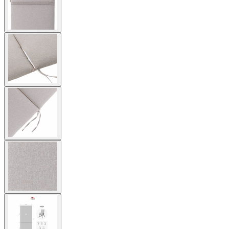
View
larger
image
View
larger
image
View
larger
image
View
larger
image