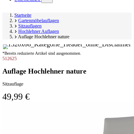
submenu)
Startseite
Gartenmöbelauflagen
Sitzauflagen
Hochlehner Auflagen
Auflage Hochlehner nature
*Bereits reduzierte Artikel sind ausgenommen.
512625
Auflage Hochlehner nature
Sitzauflage
49,99 €
Produktgalerie
Image
überspringen
1
of
7