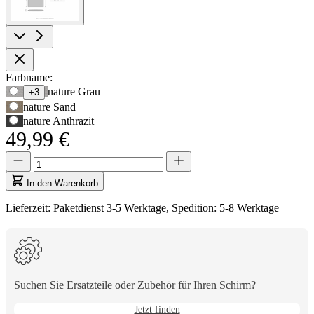
Produktoptionen
Farbname:
Verwenden
nature Grau
+3
Sie
nature Sand
die
nature Anthrazit
Tabulatortaste,
49,99 €
um
zur
Menge
Menge
ersten
aktualisiert
Auswahloption
auf
In den Warenkorb
zu
1
navigieren,
Lieferzeit: Paketdienst 3-5 Werktage, Spedition: 5-8 Werktage
und
anschließend
die
Pfeiltasten,
um
zwischen
Suchen Sie Ersatzteile oder Zubehör für Ihren Schirm?
den
Optionen
Jetzt finden