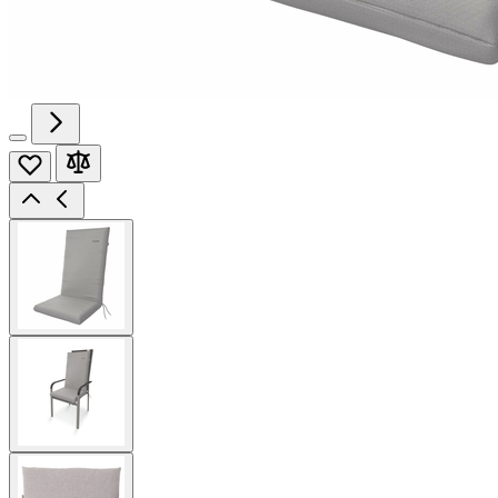
View
larger
image
View
larger
image
View
larger
image