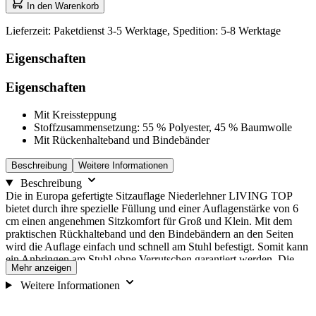
ersten
auf
In den Warenkorb
Auswahloption
1
zu
Lieferzeit: Paketdienst 3-5 Werktage, Spedition: 5-8 Werktage
navigieren,
und
Eigenschaften
anschließend
die
Eigenschaften
Pfeiltasten,
um
Mit Kreissteppung
zwischen
Stoffzusammensetzung: 55 % Polyester, 45 % Baumwolle
den
Mit Rückenhalteband und Bindebänder
Optionen
zu
Beschreibung
Weitere Informationen
wechseln.
Beschreibung
Die in Europa gefertigte Sitzauflage Niederlehner LIVING TOP
bietet durch ihre spezielle Füllung und einer Auflagenstärke von 6
cm einen angenehmen Sitzkomfort für Groß und Klein. Mit dem
praktischen Rückhalteband und den Bindebändern an den Seiten
wird die Auflage einfach und schnell am Stuhl befestigt. Somit kann
ein Anbringen am Stuhl ohne Verrutschen garantiert werden. Die
Mehr anzeigen
Auflage wird mit modernem Stehsaum und einer Kreissteppung
gefertigt, um der Sitzauflage ein zeitloses Design zu verleihen. Die
Weitere Informationen
doppler Sitzauflage Niederlehner LIVING TOP kann mittels
Handwäsche gereinigt werden und ist aufgrund der