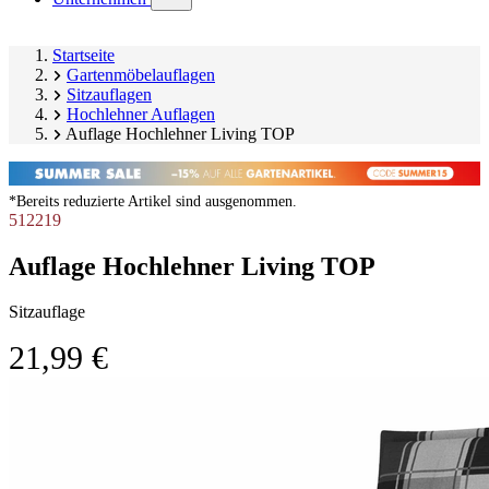
submenu)
Startseite
Gartenmöbelauflagen
Sitzauflagen
Hochlehner Auflagen
Auflage Hochlehner Living TOP
*Bereits reduzierte Artikel sind ausgenommen.
512219
Auflage Hochlehner Living TOP
Sitzauflage
21,99 €
Produktgalerie
Image
überspringen
1
of
9