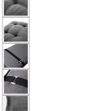
image
View
larger
image
View
larger
image
View
larger
image
View
larger
image