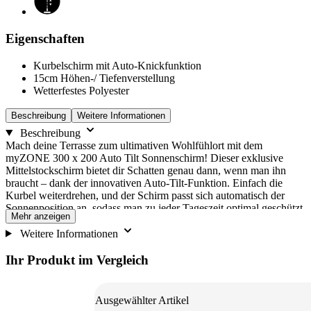
Eigenschaften
Kurbelschirm mit Auto-Knickfunktion
15cm Höhen-/ Tiefenverstellung
Wetterfestes Polyester
Beschreibung
Weitere Informationen
Beschreibung
Mach deine Terrasse zum ultimativen Wohlfühlort mit dem
myZONE 300 x 200 Auto Tilt Sonnenschirm! Dieser exklusive
Mittelstockschirm bietet dir Schatten genau dann, wenn man ihn
braucht – dank der innovativen Auto-Tilt-Funktion. Einfach die
Kurbel weiterdrehen, und der Schirm passt sich automatisch der
Sonnenposition an, sodass man zu jeder Tageszeit optimal geschützt
Mehr anzeigen
ist. Der strapazierfähige Bezug aus wetterfestem Polyester
beeindruckt mit hoher Lichtechtheit und einem herausragenden UV-
Weitere Informationen
Schutz von Lichtschutzfaktor 60+. Zudem lässt sich der abnehmbare
Bezug unkompliziert waschen, was nicht nur für eine makellose
Ihr Produkt im Vergleich
Optik sorgt, sondern auch die Lebensdauer des Schirms erheblich
verlängert. ACHTUNG: Lieferung erfolgt ohne Sockel.
Befestigungsvarianten: a) Montage über Bodenhülse (im Erdreich
Ausgewählter Artikel
einbetonieren) b) Montage über Granit Trolley 70 kg (hochwertiger