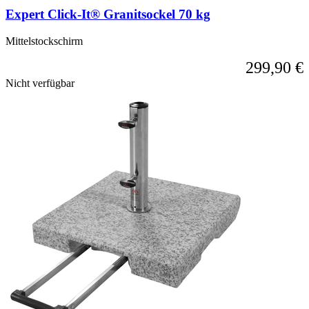
Karussell-
Expert Click-It® Granitsockel 70 kg
Navigation
über
die
Mittelstockschirm
Sprunglinks
299,90 €
wechseln.
Nicht verfügbar