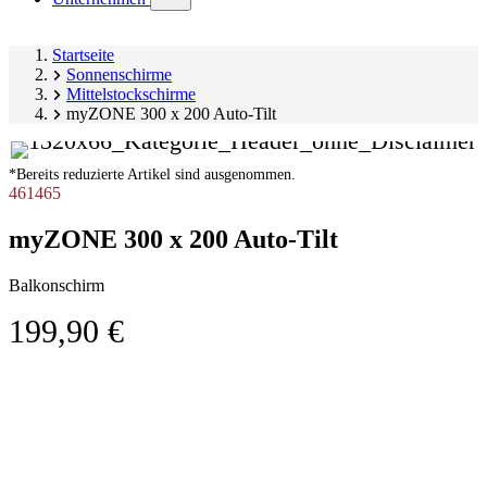
submenu)
Startseite
Sonnenschirme
Mittelstockschirme
myZONE 300 x 200 Auto-Tilt
*Bereits reduzierte Artikel sind ausgenommen.
461465
myZONE 300 x 200 Auto-Tilt
Balkonschirm
199,90 €
Produktgalerie
Image
überspringen
1
of
3