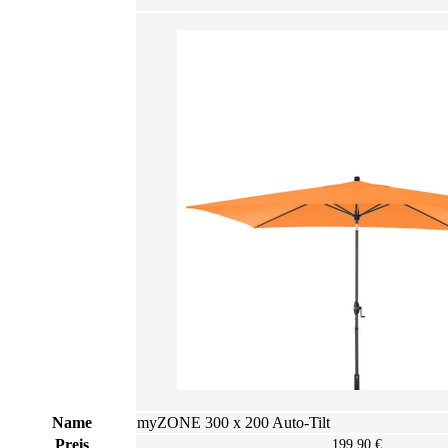
Granitständer mit Rollen) c) Montage über Standkreuz (mit Platten
beschweren)
We need your consent to load the
Youtube service!
This content is not permitted to load due to trackers
that are not disclosed to the visitor. The website owner
needs to setup the site with their CMP to add this
content to the list of technologies used.
Powered by
Usercentrics Consent Management
Platform
Name
myZONE 300 x 200 Auto-Tilt
Preis
199,90 €