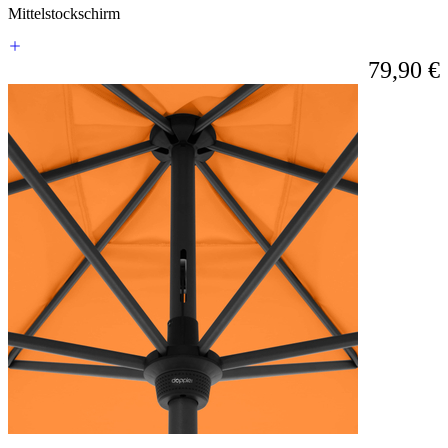
die
Mittelstockschirm
Sprunglinks
wechseln.
79,90 €