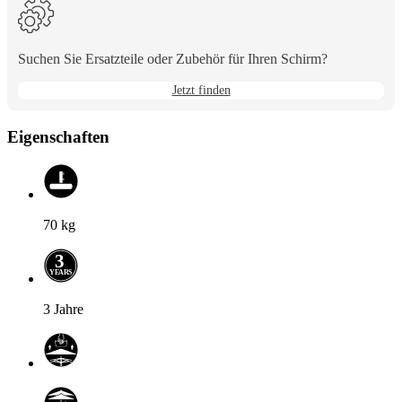
den
Optionen
zu
Suchen Sie Ersatzteile oder Zubehör für Ihren Schirm?
wechseln.
Jetzt finden
Eigenschaften
70
kg
3
Y
E
A
R
S
3 Jahre