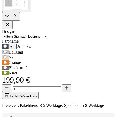
Produktoptionen
Designs
Farbname:
Verwenden
Anthrazit
+6
Sie
Hellgrau
die
Natur
Tabulatortaste,
Orange
um
Blockstreif
zur
Kiwi
ersten
199,90 €
Auswahloption
zu
Menge
Menge
navigieren,
aktualisiert
und
auf
In den Warenkorb
anschließend
1
die
Lieferzeit: Paketdienst 3-5 Werktage, Spedition: 5-8 Werktage
Pfeiltasten,
um
zwischen