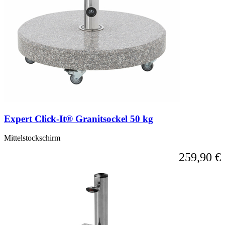
mit
der
Tabulatortaste
möglich.
Sie
können
das
Karussell
überspringen
oder
direkt
zur
Karussell-
Expert Click-It® Granitsockel 50 kg
Navigation
über
die
Mittelstockschirm
Sprunglinks
259,90 €
wechseln.