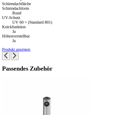
Schirmdachfläche
Schirmdachform
Rund
UV-Schutz
UV 60 + (Standard 801)
Knickfunktion
Ja
Höhenverstellbar
Ja
Produkt anzeigen
Passendes Zubehör
Die
Drücken,
Drücken,
um
Navigation
um
zur
durch
das
Karussell-
die
Karussell
Navigation
Elemente
zu
zu
des
überspringen
wechseln
Karussells
ist