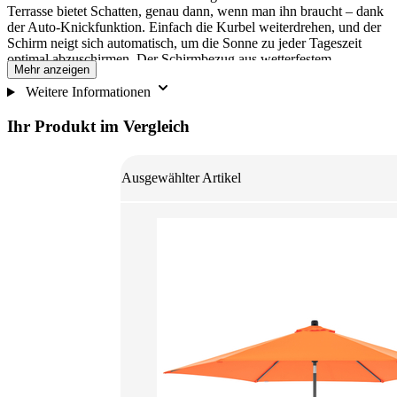
Terrasse bietet Schatten, genau dann, wenn man ihn braucht – dank
der Auto-Knickfunktion. Einfach die Kurbel weiterdrehen, und der
Schirm neigt sich automatisch, um die Sonne zu jeder Tageszeit
optimal abzuschirmen. Der Schirmbezug aus wetterfestem
Mehr anzeigen
Polyestergewebe überzeugt durch seine hohe Lichtechtheit und
bietet mit einem Lichtschutzfaktor von UV 60 + (Standard 801)
Weitere Informationen
einen zuverlässigen UV-Schutz. Besonders praktisch: Der Bezug ist
abnehmbar und waschbar, was eine lange Lebensdauer garantiert
Ihr Produkt im Vergleich
und den Schirm über Jahre hinweg wie neu aussehen lässt.
ACHTUNG: Lieferung erfolgt OHNE Sockel.
Befestigungsvarianten: a) Montage über Bodenhülse (im Erdreich
Ausgewählter Artikel
einbetonieren) b) Montage über Granit Trolley 50 kg (hochwertiger
Granitständer mit Rollen) c) Montage über Füllsockel (mit Wasser
und Sand befüllen)