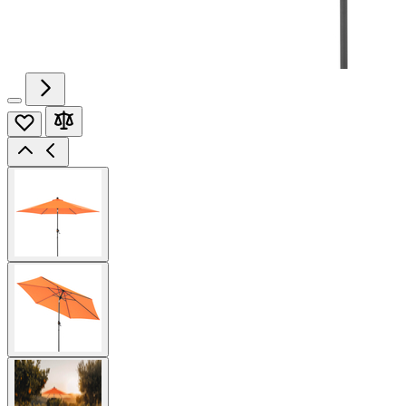
View
larger
image
View
larger
image
View
larger
image