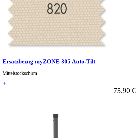
Tabulatortaste
möglich.
Sie
können
das
Karussell
überspringen
oder
direkt
zur
Karussell-
Ersatzbezug myZONE 305 Auto-Tilt
Navigation
über
die
Mittelstockschirm
Sprunglinks
wechseln.
75,90 €