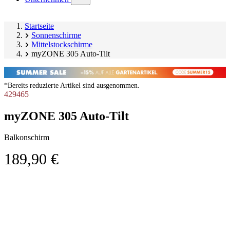
submenu)
Startseite
Sonnenschirme
Mittelstockschirme
myZONE 305 Auto-Tilt
*Bereits reduzierte Artikel sind ausgenommen.
429465
myZONE 305 Auto-Tilt
Balkonschirm
189,90 €
Produktgalerie
Image
überspringen
1
of
5