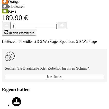
Orange
um
Blockstreif
zur
Kiwi
ersten
189,90 €
Auswahloption
zu
Menge
Menge
navigieren,
aktualisiert
und
auf
In den Warenkorb
anschließend
1
die
Lieferzeit: Paketdienst 3-5 Werktage, Spedition: 5-8 Werktage
Pfeiltasten,
um
zwischen
den
Optionen
zu
Suchen Sie Ersatzteile oder Zubehör für Ihren Schirm?
wechseln.
Jetzt finden
Eigenschaften