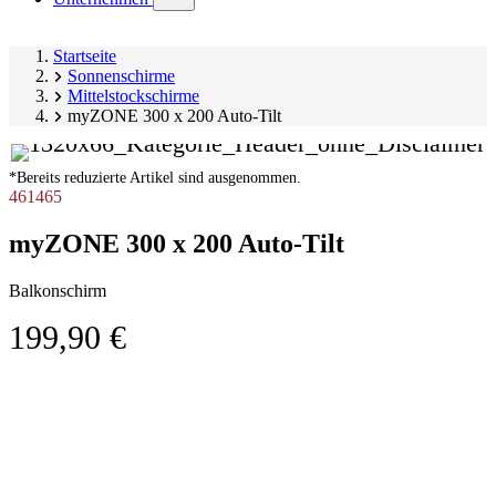
submenu)
Startseite
Sonnenschirme
Mittelstockschirme
myZONE 300 x 200 Auto-Tilt
*Bereits reduzierte Artikel sind ausgenommen.
461465
myZONE 300 x 200 Auto-Tilt
Balkonschirm
199,90 €
Produktgalerie
Image
überspringen
1
of
3