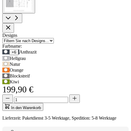
Produktoptionen
Designs
Farbname:
Verwenden
Anthrazit
+6
Sie
Hellgrau
die
Natur
Tabulatortaste,
Orange
um
Blockstreif
zur
Kiwi
ersten
199,90 €
Auswahloption
zu
Menge
Menge
navigieren,
aktualisiert
und
auf
In den Warenkorb
anschließend
1
die
Lieferzeit: Paketdienst 3-5 Werktage, Spedition: 5-8 Werktage
Pfeiltasten,
um
zwischen