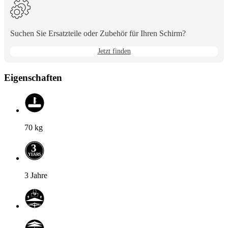
den
Optionen
zu
Suchen Sie Ersatzteile oder Zubehör für Ihren Schirm?
wechseln.
Jetzt finden
Eigenschaften
70
kg
3
Y
E
A
R
S
3 Jahre