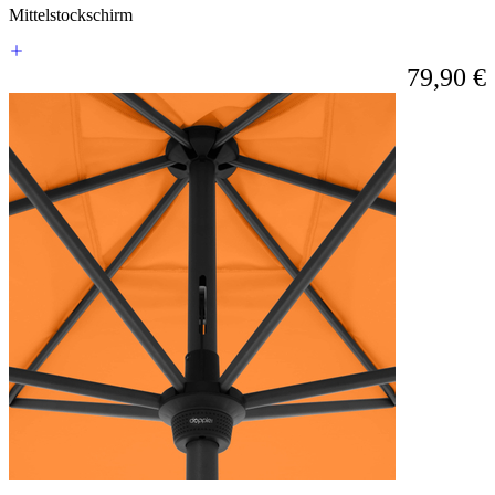
die
Mittelstockschirm
Sprunglinks
wechseln.
79,90 €