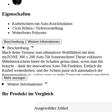
Eigenschaften
Kurbelschirm mit Auto-Knickfunktion
15cm Höhen-/ Tiefenverstellung
Wetterfestes Polyester
Beschreibung
Weitere Informationen
Beschreibung
Mach deine Terrasse zum ultimativen Wohlfühlort mit dem
myZONE 300 x 200 Auto Tilt Sonnenschirm! Dieser exklusive
Mittelstockschirm bietet dir Schatten genau dann, wenn man ihn
braucht – dank der innovativen Auto-Tilt-Funktion. Einfach die
Kurbel weiterdrehen, und der Schirm passt sich automatisch der
Sonnenposition an, sodass man zu jeder Tageszeit optimal geschützt
Mehr anzeigen
ist. Der strapazierfähige Bezug aus wetterfestem Polyester
beeindruckt mit hoher Lichtechtheit und einem herausragenden UV-
Weitere Informationen
Schutz von Lichtschutzfaktor 60+. Zudem lässt sich der abnehmbare
Bezug unkompliziert waschen, was nicht nur für eine makellose
Ihr Produkt im Vergleich
Optik sorgt, sondern auch die Lebensdauer des Schirms erheblich
verlängert. ACHTUNG: Lieferung erfolgt ohne Sockel.
Befestigungsvarianten: a) Montage über Bodenhülse (im Erdreich
Ausgewählter Artikel
einbetonieren) b) Montage über Granit Trolley 70 kg (hochwertiger