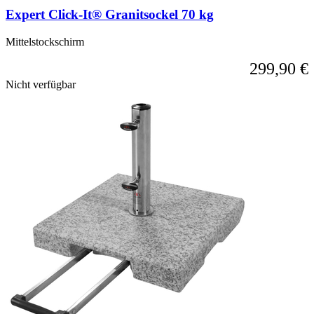
Karussell-
Expert Click-It® Granitsockel 70 kg
Navigation
über
die
Mittelstockschirm
Sprunglinks
299,90 €
wechseln.
Nicht verfügbar