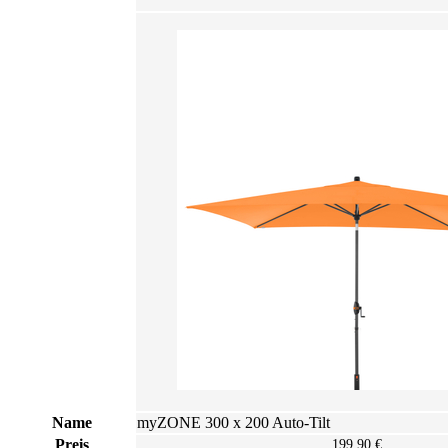
Granitständer mit Rollen) c) Montage über Standkreuz (mit Platten
beschweren)
We need your consent to load the
Youtube service!
This content is not permitted to load due to trackers
that are not disclosed to the visitor. The website owner
needs to setup the site with their CMP to add this
content to the list of technologies used.
Powered by
Usercentrics Consent Management
Platform
Name
myZONE 300 x 200 Auto-Tilt
Preis
199,90 €