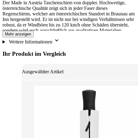
Der Made in Austria Taschenschirm von doppler. Hochwertige,
österreichische Qualität zeigt sich in jeder Faser dieses
Regenschirms, welcher am österreichischen Standort in Braunau am
Inn hergestellt wird. Er ist nicht nur bei windigen Verhältnissen sehr
robust, da er Windböen bis zu 120 km/h ohne Schäden übersteht,
sondern wird auch ausschließlich aus qualitativen Materialien
Mehr anzeigen
hergestellt, um eine lange Lebensdauer des Regenschirms
garantieren zu können. Zudem sorgt die komfortable
Weitere Informationen
Öffnungsmechanik für ein kinderleichtes Öffnen und Schließen des
Schirms mit nur einem Knopfdruck. Somit ist der Regenschirm
Ihr Produkt im Vergleich
innerhalb einer Sekunde einsatzbereit. Das praktische Futteral mit
Reißverschluss ermöglicht ein müheloses Verstauen des
Regenschirms.
Ausgewählter Artikel