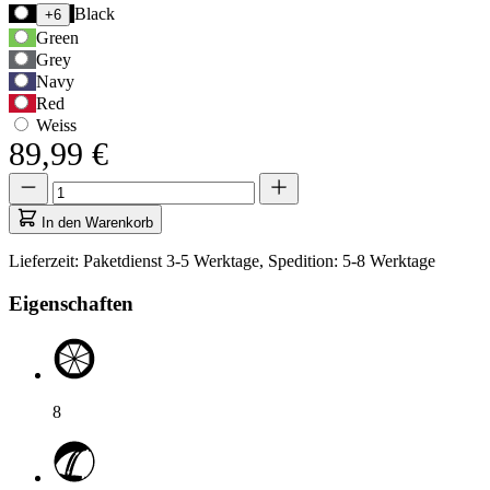
Verwenden
Black
+6
Sie
Green
die
Grey
Tabulatortaste,
Navy
um
Red
zur
Weiss
ersten
89,99 €
Auswahloption
zu
Menge
Menge
navigieren,
aktualisiert
und
auf
In den Warenkorb
anschließend
1
die
Lieferzeit: Paketdienst 3-5 Werktage, Spedition: 5-8 Werktage
Pfeiltasten,
um
Eigenschaften
zwischen
den
Optionen
zu
wechseln.
8