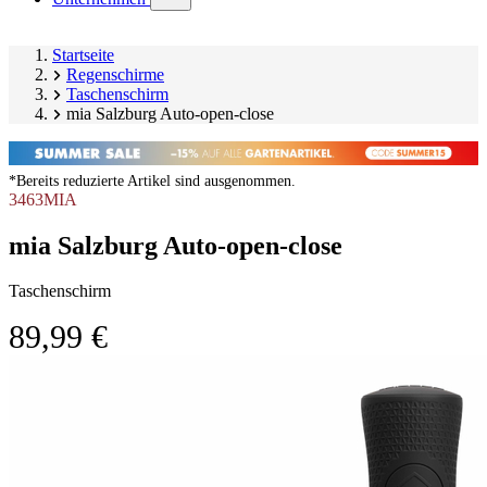
submenu)
Startseite
Regenschirme
Taschenschirm
mia Salzburg Auto-open-close
*Bereits reduzierte Artikel sind ausgenommen.
3463MIA
mia Salzburg Auto-open-close
Taschenschirm
89,99 €
Produktgalerie
Image
überspringen
1
of
6