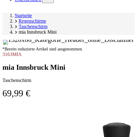
submenu)
Startseite
Regenschirme
Taschenschirm
mia Innsbruck Mini
*Bereits reduzierte Artikel sind ausgenommen.
3163MIA
mia Innsbruck Mini
Taschenschirm
69,99 €
Produktgalerie
Image
überspringen
1
of
2