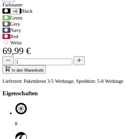
Produktoptionen
Farbname:
Verwenden
Black
+6
Sie
Green
die
Grey
Tabulatortaste,
Navy
um
Red
zur
Weiss
ersten
69,99 €
Auswahloption
zu
Menge
Menge
navigieren,
aktualisiert
und
auf
In den Warenkorb
anschließend
1
die
Lieferzeit: Paketdienst 3-5 Werktage, Spedition: 5-8 Werktage
Pfeiltasten,
um
Eigenschaften
zwischen
den
Optionen
zu
wechseln.
8