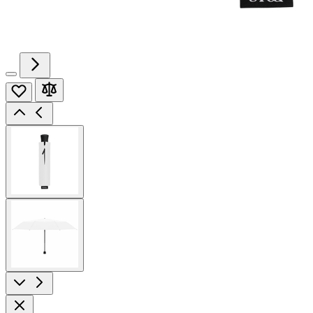
View
larger
image
View
larger
image