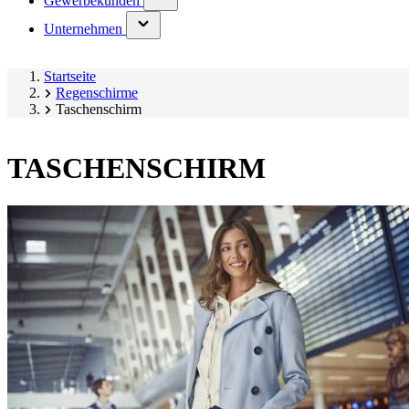
Gewerbekunden
submenu)
(has
Unternehmen
submenu)
Startseite
Regenschirme
Taschenschirm
TASCHENSCHIRM