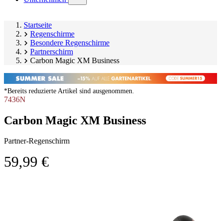
submenu)
Startseite
Regenschirme
Besondere Regenschirme
Partnerschirm
Carbon Magic XM Business
*Bereits reduzierte Artikel sind ausgenommen.
7436N
Carbon Magic XM Business
Partner-Regenschirm
59,99 €
Produktgalerie
Image
überspringen
1
of
2