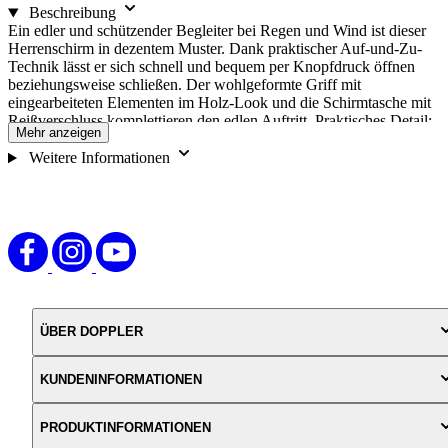
Beschreibung
Ein edler und schützender Begleiter bei Regen und Wind ist dieser
Herrenschirm in dezentem Muster. Dank praktischer Auf-und-Zu-
Technik lässt er sich schnell und bequem per Knopfdruck öffnen
beziehungsweise schließen. Der wohlgeformte Griff mit
eingearbeiteten Elementen im Holz-Look und die Schirmtasche mit
Reißverschluss komplettieren den edlen Auftritt. Praktisches Detail:
Mehr anzeigen
Der Übergrößen-Schirm hat eine enorme Spannweite und bietet
gleich zwei Personen gleichzeitig Schutz vor Nässe. Griff mit edlen
Weitere Informationen
Holzelementen und doppler Schriftzug Schutzhülle mit
Reißverschluss sorgt für ein schnelles Verstauen Lange Lebensdauer
durch Einsatz hochwertiger Materialien Klassische Herrenmuster
Lieferung enthält eine farblich passende Schutzhülle Materialmix
aus Fiberglas, Stahl und Carbonsteel Erhöhte Stabilität durch 8
Streben im Schirmdach Schnelles automatisches Öffnen und
Schließen
ÜBER DOPPLER
KUNDENINFORMATIONEN
PRODUKTINFORMATIONEN