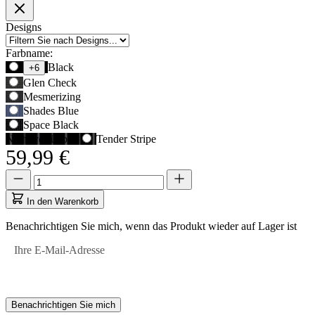
Produktoptionen
Designs
Farbname:
Verwenden
Black
+6
Sie
Glen Check
die
Mesmerizing
Tabulatortaste,
Shades Blue
um
Space Black
zur
Nicht verfügbar
Tender Stripe
ersten
59,99 €
Auswahloption
zu
Menge
Menge
navigieren,
aktualisiert
und
auf
In den Warenkorb
anschließend
1
die
Benachrichtigen Sie mich, wenn das Produkt wieder auf Lager ist
Pfeiltasten,
um
Ihre E-Mail-Adresse
zwischen
den
Optionen
zu
wechseln.
Benachrichtigen Sie mich