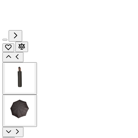
View
larger
image
View
larger
image