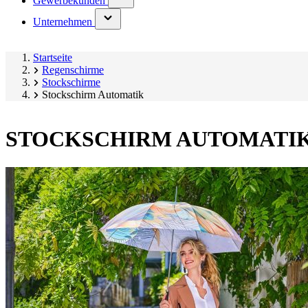
Gewerbekunden
submenu)
(has
Unternehmen
submenu)
Startseite
Regenschirme
Stockschirme
Stockschirm Automatik
STOCKSCHIRM AUTOMATI