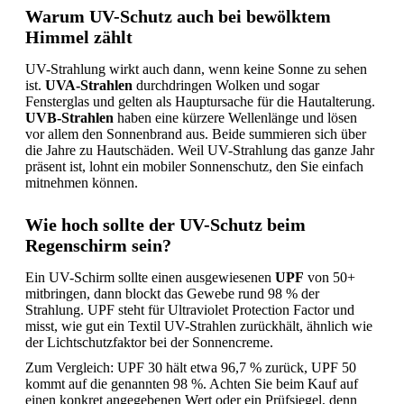
Warum UV-Schutz auch bei bewölktem
Himmel zählt
UV-Strahlung wirkt auch dann, wenn keine Sonne zu sehen
ist.
UVA-Strahlen
durchdringen Wolken und sogar
Fensterglas und gelten als Hauptursache für die Hautalterung.
UVB-Strahlen
haben eine kürzere Wellenlänge und lösen
vor allem den Sonnenbrand aus. Beide summieren sich über
die Jahre zu Hautschäden. Weil UV-Strahlung das ganze Jahr
präsent ist, lohnt ein mobiler Sonnenschutz, den Sie einfach
mitnehmen können.
Wie hoch sollte der UV-Schutz beim
Regenschirm sein?
Ein UV-Schirm sollte einen ausgewiesenen
UPF
von 50+
mitbringen, dann blockt das Gewebe rund 98 % der
Strahlung. UPF steht für Ultraviolet Protection Factor und
misst, wie gut ein Textil UV-Strahlen zurückhält, ähnlich wie
der Lichtschutzfaktor bei der Sonnencreme.
Zum Vergleich: UPF 30 hält etwa 96,7 % zurück, UPF 50
kommt auf die genannten 98 %. Achten Sie beim Kauf auf
einen konkret angegebenen Wert oder ein Prüfsiegel, denn