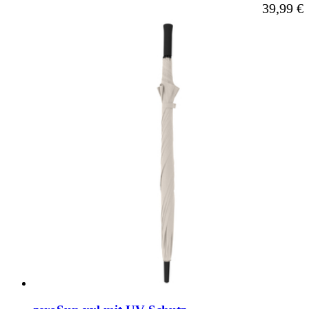
Ab
39,99 €