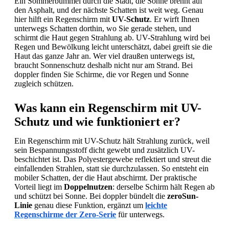
Ein Sommerbummel durch die Stadt, die Sonne brennt auf
springen
den Asphalt, und der nächste Schatten ist weit weg. Genau
hier hilft ein Regenschirm mit
UV-Schutz
. Er wirft Ihnen
unterwegs Schatten dorthin, wo Sie gerade stehen, und
schirmt die Haut gegen Strahlung ab. UV-Strahlung wird bei
Regen und Bewölkung leicht unterschätzt, dabei greift sie die
Haut das ganze Jahr an. Wer viel draußen unterwegs ist,
braucht Sonnenschutz deshalb nicht nur am Strand. Bei
doppler finden Sie Schirme, die vor Regen und Sonne
zugleich schützen.
Was kann ein Regenschirm mit UV-
Schutz und wie funktioniert er?
Ein Regenschirm mit UV-Schutz hält Strahlung zurück, weil
sein Bespannungsstoff dicht gewebt und zusätzlich UV-
beschichtet ist. Das Polyestergewebe reflektiert und streut die
einfallenden Strahlen, statt sie durchzulassen. So entsteht ein
mobiler Schatten, der die Haut abschirmt. Der praktische
Vorteil liegt im
Doppelnutzen
: derselbe Schirm hält Regen ab
und schützt bei Sonne. Bei doppler bündelt die
zeroSun-
Linie
genau diese Funktion, ergänzt um
leichte
Regenschirme der Zero-Serie
für unterwegs.