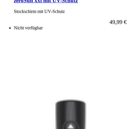
zeroSun xxl mit UV-Schutz
Stockschirm mit UV-Schutz
Ab
49,99 €
Nicht verfügbar