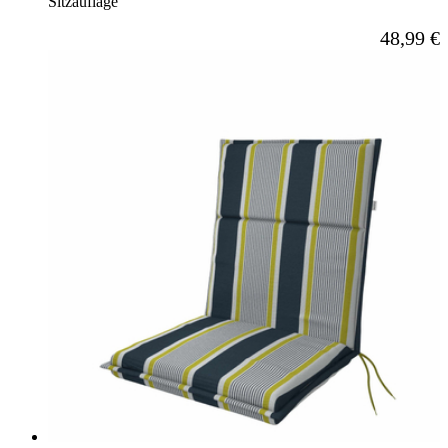
Sitzauflage
Ab
48,99 €