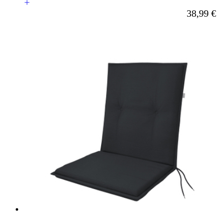
Ab
38,99 €