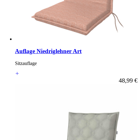
Auflage Niedriglehner Art
Sitzauflage
Ab
48,99 €