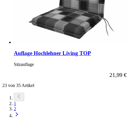
Auflage Hochlehner Living TOP
Sitzauflage
Ab
21,99 €
23
von
35
Artikel
Sie
1
lesen
Seite
2
gerade
die
Seite