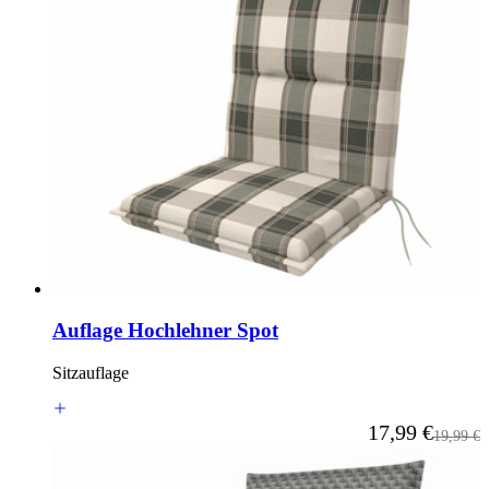
Auflage Hochlehner Spot
Sitzauflage
Ab
17,99 €
Reguläre
19,99 €