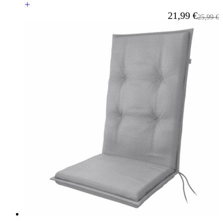
Ab
21,99 €
Reguläre
25,99 €