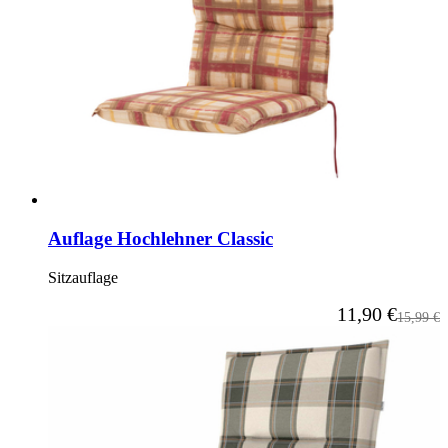
Auflage Hochlehner Classic
Sitzauflage
Ab
11,90 €
Reguläre
15,99 €