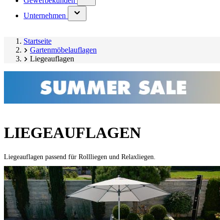
Gewerbekunden
submenu)
(has
Unternehmen
submenu)
Startseite
Gartenmöbelauflagen
Liegeauflagen
LIEGEAUFLAGEN
Liegeauflagen passend für Rollliegen und Relaxliegen.