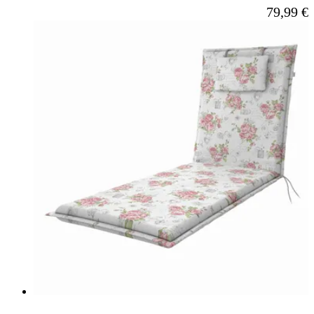
Ab
79,99 €