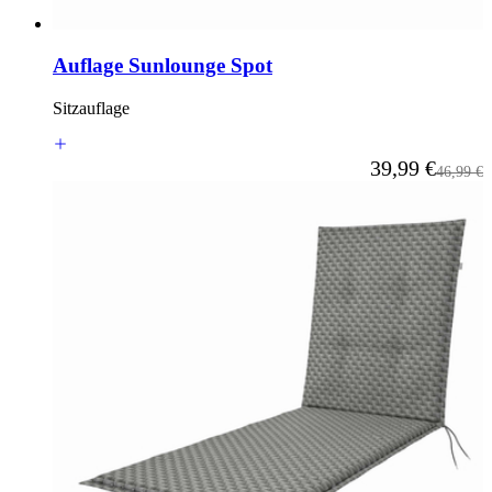
Auflage Sunlounge Spot
Sitzauflage
Ab
39,99 €
Reguläre
46,99 €