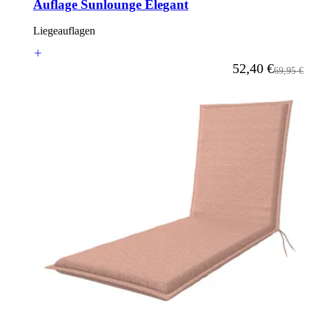
Auflage Sunlounge Elegant
Liegeauflagen
Ab
52,40 €
Reguläre
69,95 €