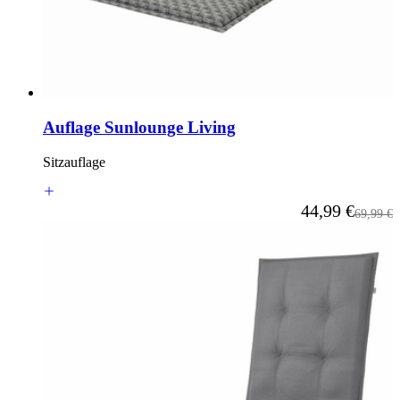
Auflage Sunlounge Living
Sitzauflage
Ab
44,99 €
Reguläre
69,99 €