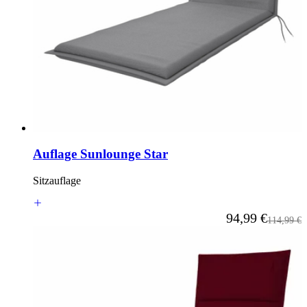
Auflage Sunlounge Star
Sitzauflage
Ab
94,99 €
Regulärer
114,99 €