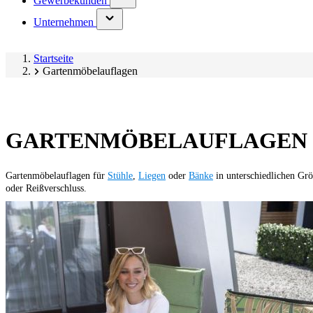
Gewerbekunden
submenu)
(has
Unternehmen
submenu)
Startseite
Gartenmöbelauflagen
GARTENMÖBELAUFLAGEN
Gartenmöbelauflagen für
Stühle
,
Liegen
oder
Bänke
in unterschiedlichen Gr
oder Reißverschluss.