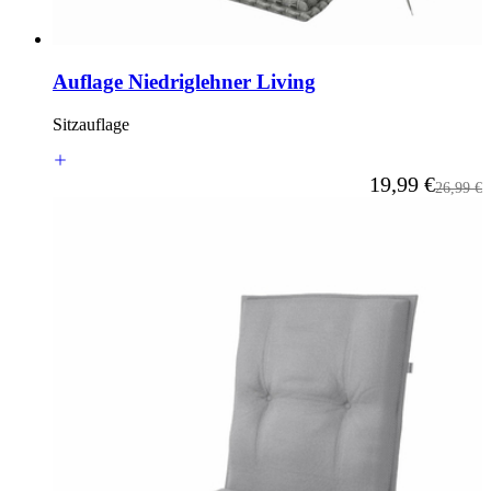
Auflage Niedriglehner Living
Sitzauflage
Ab
19,99 €
Reguläre
26,99 €