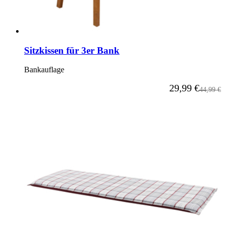
Sitzkissen für 3er Bank
Bankauflage
Ab
29,99 €
Reguläre
44,99 €