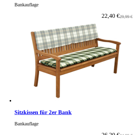
Bankauflage
Ab
22,40 €
Reguläre
29,99 €
Sitzkissen für 2er Bank
Bankauflage
Ab
26,20 €