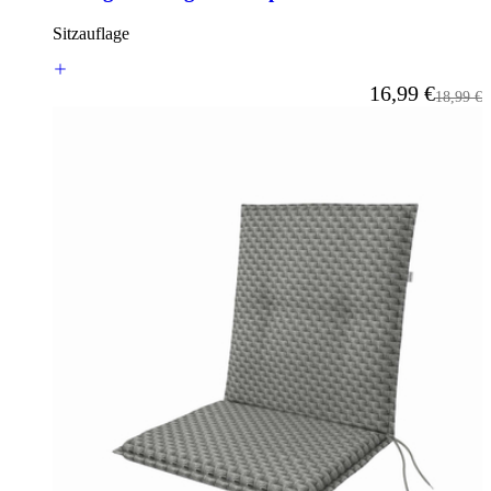
Sitzauflage
Ab
16,99 €
Reguläre
18,99 €