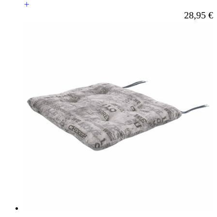
Ab
28,95 €