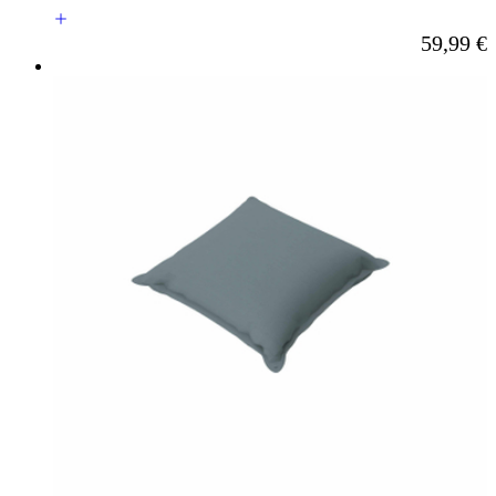
Ab
59,99 €