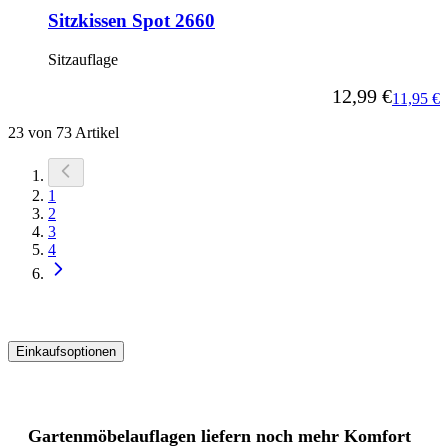
Sitzkissen Spot 2660
Sitzauflage
12,99 €
Ab
11,95 €
23
von
73
Artikel
Sie
1
lesen
Seite
2
gerade
Seite
3
die
Seite
4
Seite
Einkaufsoptionen
Zur
Produktliste
springen
Gartenmöbelauflagen liefern noch mehr Komfort