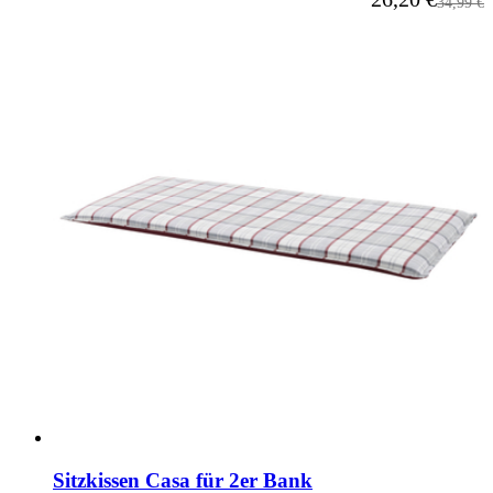
Reguläre
34,99 €
Sitzkissen Casa für 2er Bank