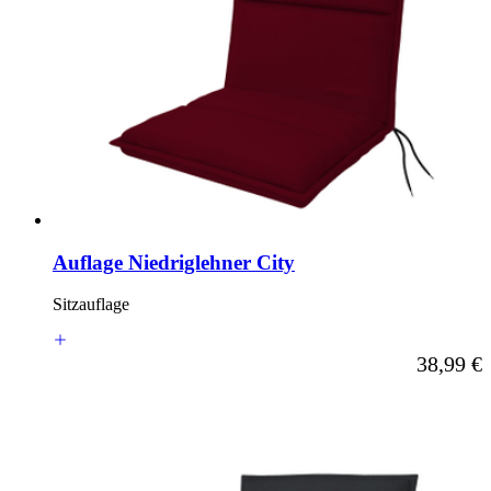
Auflage Niedriglehner City
Sitzauflage
Ab
38,99 €