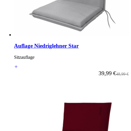
Auflage Niedriglehner Star
Sitzauflage
Ab
39,99 €
Reguläre
48,99 €