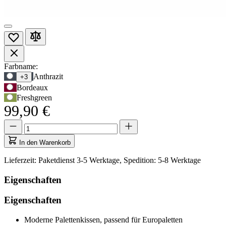
Produktoptionen
Farbname:
Verwenden
Anthrazit
+3
Sie
Bordeaux
die
Freshgreen
Tabulatortaste,
99,90 €
um
zur
Menge
Menge
ersten
aktualisiert
Auswahloption
auf
In den Warenkorb
zu
1
navigieren,
Lieferzeit: Paketdienst 3-5 Werktage, Spedition: 5-8 Werktage
und
anschließend
Eigenschaften
die
Pfeiltasten,
Eigenschaften
um
zwischen
Moderne Palettenkissen, passend für Europaletten
den