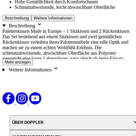
Hohe Gemütlichkeit durch Komfortschaum
Optionen
Schmutzabweisende, leicht abwaschbare Oberfläche
zu
wechseln.
Beschreibung
Weitere Informationen
Beschreibung
Palettenkissen Made in Europe – 1 Sitzkissen und 2 Rückenkissen
Das Set bestehend aus einem Sitzkissen und zwei gemütlichen
Rückenkissen verleihen ihren Palettenmöbeln eine edle Optik und
machen sie zu einem echten Wohlfühl-Erlebnis. Die
schmutzabweisende, abwischbare Oberfläche aus Polyester
verspricht eine lange Lebensdauer, ganz gleich ob beim Einsatz
Mehr anzeigen
drinnen oder draußen.
Weitere Informationen
ÜBER DOPPLER