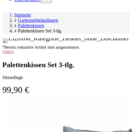
submenu)
Startseite
Gartenmöbelauflagen
Palettenkissen
Palettenkissen Set 3-tlg.
*Bereits reduzierte Artikel sind ausgenommen.
55951
Palettenkissen Set 3-tlg.
Sitzauflage
99,90 €
Produktgalerie
Image
überspringen
1
of
1