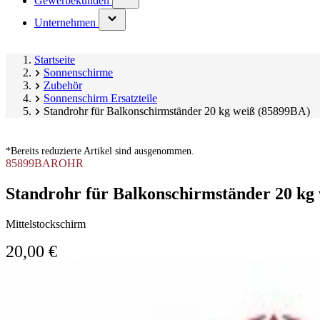
Gewerbekunden
submenu)
(has
Unternehmen
submenu)
Startseite
Sonnenschirme
Zubehör
Sonnenschirm Ersatzteile
Standrohr für Balkonschirmständer 20 kg weiß (85899BA)
*Bereits reduzierte Artikel sind ausgenommen.
85899BAROHR
Standrohr für Balkonschirmständer 20 kg
Mittelstockschirm
20,00 €
Produktgalerie
Image
überspringen
1
of
1