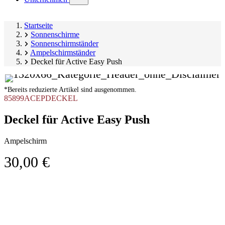
submenu)
Startseite
Sonnenschirme
Sonnenschirmständer
Ampelschirmständer
Deckel für Active Easy Push
*Bereits reduzierte Artikel sind ausgenommen.
85899ACEPDECKEL
Deckel für Active Easy Push
Ampelschirm
30,00 €
Produktgalerie
Image
überspringen
1
of
1