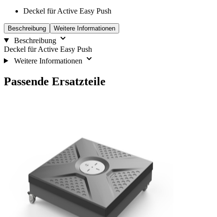
Deckel für Active Easy Push
Beschreibung
Weitere Informationen
Beschreibung
Deckel für Active Easy Push
Weitere Informationen
Passende Ersatzteile
Die
Drücken,
Navigation
um
durch
das
die
Karussell
Elemente
zu
des
überspringen
Karussells
ist
mit
der
Tabulatortaste
möglich.
Sie
können