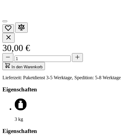
30,00 €
Menge
Menge
aktualisiert
auf
In den Warenkorb
1
Lieferzeit: Paketdienst 3-5 Werktage, Spedition: 5-8 Werktage
Eigenschaften
3
kg
Eigenschaften