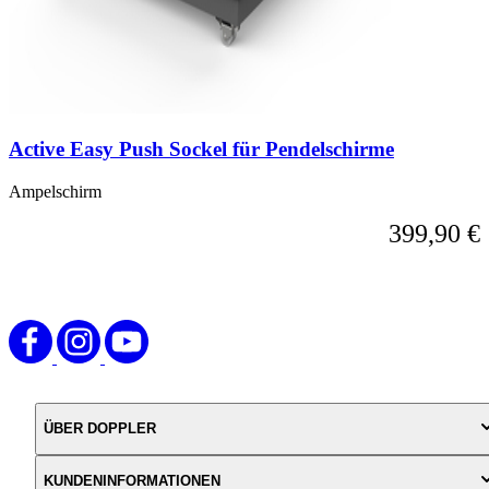
das
Karussell
überspringen
oder
direkt
zur
Karussell-
Active Easy Push Sockel für Pendelschirme
Navigation
über
die
Ampelschirm
Sprunglinks
399,90 €
wechseln.
ÜBER DOPPLER
KUNDENINFORMATIONEN