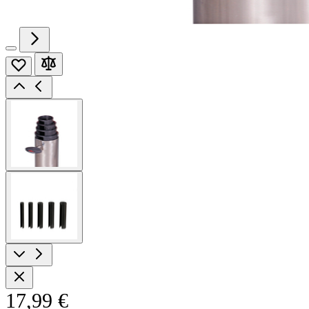
View
larger
image
View
larger
image
17,99 €