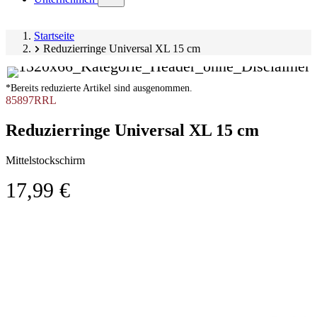
submenu)
Startseite
Reduzierringe Universal XL 15 cm
*Bereits reduzierte Artikel sind ausgenommen.
85897RRL
Reduzierringe Universal XL 15 cm
Mittelstockschirm
17,99 €
Produktgalerie
Image
überspringen
1
of
2