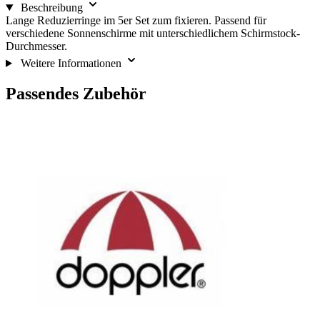
Beschreibung
Lange Reduzierringe im 5er Set zum fixieren. Passend für
verschiedene Sonnenschirme mit unterschiedlichem Schirmstock-
Durchmesser.
Weitere Informationen
Passendes Zubehör
Die
Drücken,
Drücken,
um
Navigation
um
zur
durch
das
Karussell-
die
Karussell
Navigation
Elemente
zu
zu
des
überspringen
wechseln
Karussells
ist
mit
der
Tabulatortaste
möglich.
Sie
können
das
Karussell