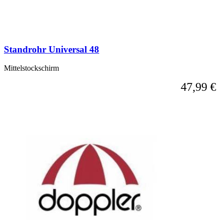
überspringen
oder
direkt
zur
Karussell-
Standrohr Universal 48
Navigation
über
die
Mittelstockschirm
Sprunglinks
47,99 €
wechseln.