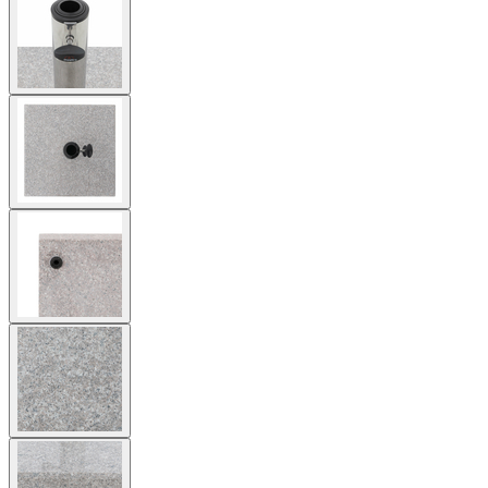
larger
image
View
larger
image
View
larger
image
View
larger
image
View
larger
image