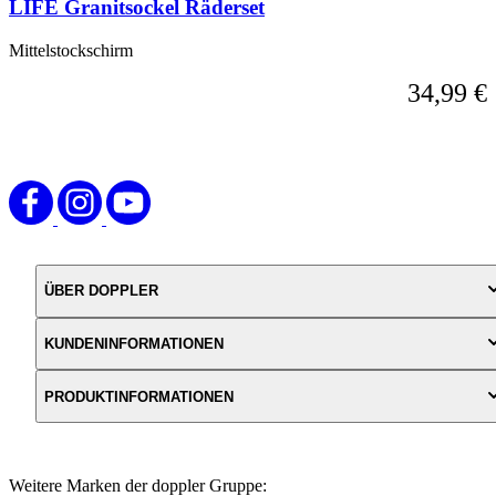
LIFE Granitsockel Räderset
Navigation
über
die
Mittelstockschirm
Sprunglinks
34,99 €
wechseln.
ÜBER DOPPLER
KUNDENINFORMATIONEN
PRODUKTINFORMATIONEN
Weitere Marken der doppler Gruppe: