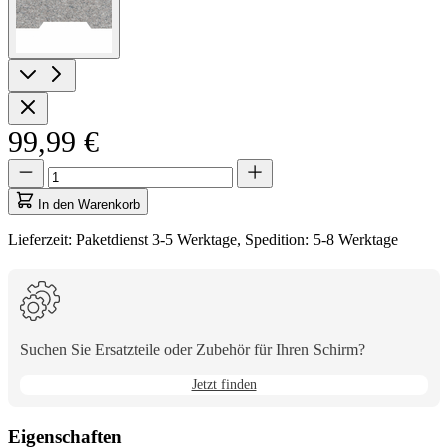
99,99 €
Menge
Menge
aktualisiert
auf
In den Warenkorb
1
Lieferzeit: Paketdienst 3-5 Werktage, Spedition: 5-8 Werktage
Suchen Sie Ersatzteile oder Zubehör für Ihren Schirm?
Jetzt finden
Eigenschaften