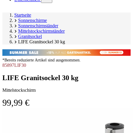
submenu)
Startseite
Sonnenschirme
Sonnenschirmständer
Mittelstockschirmständer
Granitsockel
LIFE Granitsockel 30 kg
*Bereits reduzierte Artikel sind ausgenommen.
85897LIF30
LIFE Granitsockel 30 kg
Mittelstockschirm
99,99 €
Produktgalerie
Image
überspringen
1
of
7