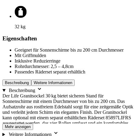
32
kg
Eigenschaften
Geeignet für Sonnenschirme bis zu 200 cm Durchmesser
Mit Griffmulden
Inklusive Reduzierringe
Rohrdurchmesser: 2,5 – 4,8cm
Passendes Räderset separat erhältlich
Beschreibung
Weitere Informationen
Beschreibung
Der Life Granitsockel 30 kg bietet sicheren Stand für
Sonnenschirme mit einem Durchmesser von bis zu 200 cm. Das
Aufsatzrohr aus rostfreiem Edelstahl sorgt für eine zeitgemäße Optik
und verleiht jedem Schirm ein elegantes Finish. Der Granitsockel
kann optional mit einem separat erhältlichen Räderset 85897LIFRS
ausgestattet werden, das vier Rollen umfasst und ein komfortables
Mehr anzeigen
Hin- und Herschieben des Sockels ermöglicht. Hinweis: Da Granit
ein natürliches Material ist, können sich Struktur und Farbnuancen
Weitere Informationen