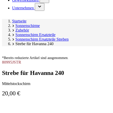
Gewerbekunden
submenu)
(has
Unternehmen
submenu)
Startseite
Sonnenschirme
Zubehör
Sonnenschirm Ersatzteile
Sonnenschirm Ersatzteile Streben
Strebe für Havanna 240
*Bereits reduzierte Artikel sind ausgenommen.
80995JSTR
Strebe für Havanna 240
Mittelstockschirm
20,00 €
Produktgalerie
Image
überspringen
1
of
1