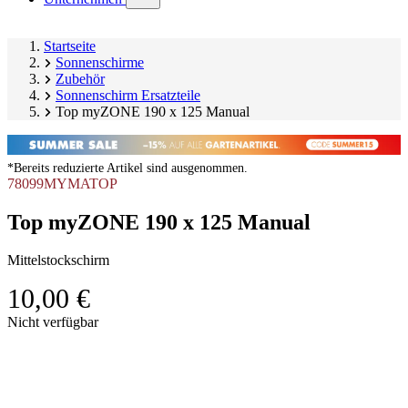
submenu)
Startseite
Sonnenschirme
Zubehör
Sonnenschirm Ersatzteile
Top myZONE 190 x 125 Manual
*Bereits reduzierte Artikel sind ausgenommen.
78099MYMATOP
Top myZONE 190 x 125 Manual
Mittelstockschirm
10,00 €
Produktgalerie
Nicht verfügbar
überspringen
Image
1
of
1