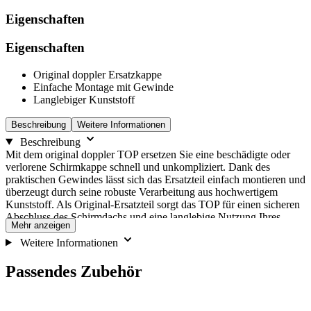
Eigenschaften
Eigenschaften
Original doppler Ersatzkappe
Einfache Montage mit Gewinde
Langlebiger Kunststoff
Beschreibung
Weitere Informationen
Beschreibung
Mit dem original doppler TOP ersetzen Sie eine beschädigte oder
verlorene Schirmkappe schnell und unkompliziert. Dank des
praktischen Gewindes lässt sich das Ersatzteil einfach montieren und
überzeugt durch seine robuste Verarbeitung aus hochwertigem
Kunststoff. Als Original-Ersatzteil sorgt das TOP für einen sicheren
Abschluss des Schirmdachs und eine langlebige Nutzung Ihres
Mehr anzeigen
doppler Sonnenschirms.
Weitere Informationen
Passendes Zubehör
Die
Drücken,