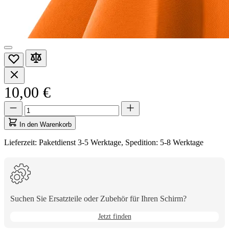
10,00 €
Menge
Menge
aktualisiert
auf
In den Warenkorb
1
Lieferzeit: Paketdienst 3-5 Werktage, Spedition: 5-8 Werktage
Suchen Sie Ersatzteile oder Zubehör für Ihren Schirm?
Jetzt finden