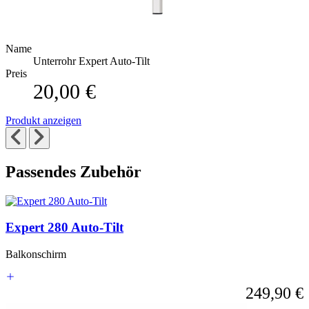
Name
Unterrohr Expert Auto-Tilt
Preis
20,00 €
Produkt anzeigen
Passendes Zubehör
Die
Drücken,
Drücken,
um
Navigation
um
zur
durch
das
Expert 280 Auto-Tilt
Karussell-
die
Karussell
Navigation
Elemente
zu
zu
Balkonschirm
des
überspringen
wechseln
Karussells
ist
249,90 €
mit