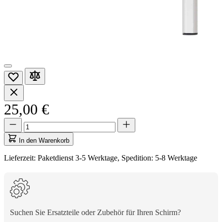
25,00 €
Menge
Menge
aktualisiert
auf
In den Warenkorb
1
Lieferzeit: Paketdienst 3-5 Werktage, Spedition: 5-8 Werktage
Suchen Sie Ersatzteile oder Zubehör für Ihren Schirm?