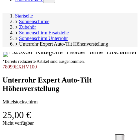
submenu)
Startseite
Sonnenschirme
Zubehör
Sonnenschirm Ersatzteile
Sonnenschirm Unterrohr
Unterrohr Expert Auto-Tilt Höhenverstellung
*Bereits reduzierte Artikel sind ausgenommen.
78099EXHV100
Unterrohr Expert Auto-Tilt
Höhenverstellung
Mittelstockschirm
25,00 €
Produktgalerie
Nicht verfügbar
überspringen
Image
1
of