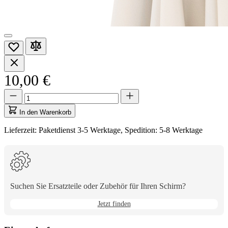
10,00 €
Menge
Menge
aktualisiert
auf
In den Warenkorb
1
Lieferzeit: Paketdienst 3-5 Werktage, Spedition: 5-8 Werktage
Suchen Sie Ersatzteile oder Zubehör für Ihren Schirm?
Jetzt finden