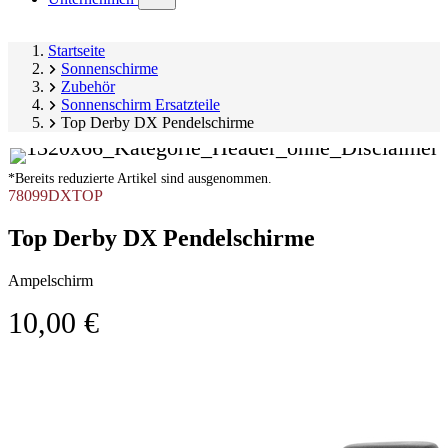
submenu)
Startseite
Sonnenschirme
Zubehör
Sonnenschirm Ersatzteile
Top Derby DX Pendelschirme
*Bereits reduzierte Artikel sind ausgenommen.
78099DXTOP
Top Derby DX Pendelschirme
Ampelschirm
10,00 €
Produktgalerie
Image
überspringen
1
of
1