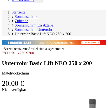
submenu)
Startseite
Sonnenschirme
Zubehör
Sonnenschirm Ersatzteile
Sonnenschirm Unterrohr
Unterrohr Basic Lift NEO 250 x 200
*Bereits reduzierte Artikel sind ausgenommen.
78099BLN250X200
Unterrohr Basic Lift NEO 250 x 200
Mittelstockschirm
20,00 €
Produktgalerie
Nicht verfügbar
überspringen
Image
1
of
1