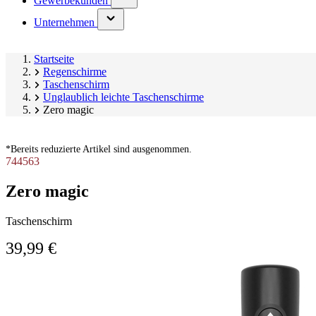
Gewerbekunden
submenu)
(has
Unternehmen
submenu)
Startseite
Regenschirme
Taschenschirm
Unglaublich leichte Taschenschirme
Zero magic
*Bereits reduzierte Artikel sind ausgenommen.
744563
Zero magic
Taschenschirm
39,99 €
Produktgalerie
Image
überspringen
1
of
2