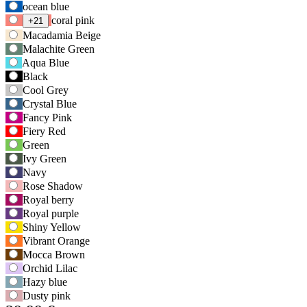
Verwenden
ocean blue
Sie
coral pink
+21
die
Macadamia Beige
Tabulatortaste,
Malachite Green
um
Aqua Blue
zur
Black
ersten
Cool Grey
Auswahloption
zu
Crystal Blue
navigieren,
Fancy Pink
und
Fiery Red
anschließend
Green
die
Ivy Green
Pfeiltasten,
Navy
um
Rose Shadow
zwischen
Royal berry
den
Royal purple
Optionen
zu
Shiny Yellow
wechseln.
Vibrant Orange
Mocca Brown
Orchid Lilac
Hazy blue
Dusty pink