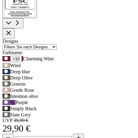
Produktoptionen
Designs
Farbname:
Verwenden
Charming Wine
+10
Sie
Wind
die
Deep blue
Tabulatortaste,
Deep Olive
um
Genesis
zur
Gentle Rose
ersten
Intention olive
Auswahloption
zu
%
Purple
navigieren,
Simply Black
und
Slate Grey
anschließend
UVP
39,99 €
die
29,90 €
Pfeiltasten,
um
Menge
Menge