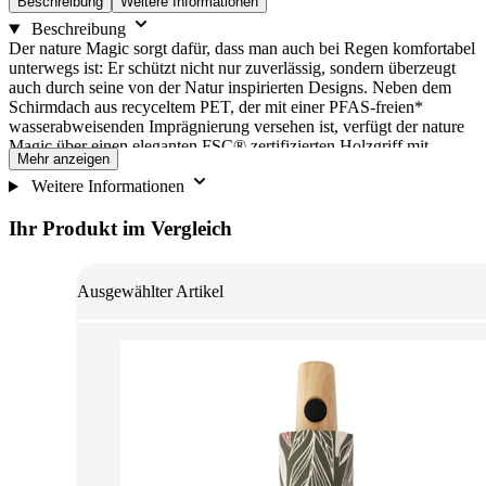
Beschreibung
Weitere Informationen
Beschreibung
Der nature Magic sorgt dafür, dass man auch bei Regen komfortabel
unterwegs ist: Er schützt nicht nur zuverlässig, sondern überzeugt
auch durch seine von der Natur inspirierten Designs. Neben dem
Schirmdach aus recyceltem PET, der mit einer PFAS-freien*
wasserabweisenden Imprägnierung versehen ist, verfügt der nature
Magic über einen eleganten FSC® zertifizierten Holzgriff mit
Mehr anzeigen
komfortabler Auf-Zu-Automatik. *die Beschichtung der nature
Regenschirme wird ohne absichtlich zugesetzte PFAS hergestellt
Weitere Informationen
Ihr Produkt im Vergleich
Ausgewählter Artikel