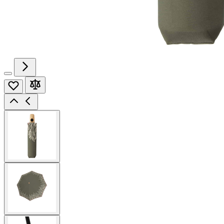
View
larger
image
View
larger
image
View