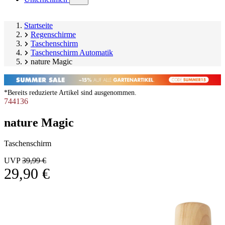
submenu)
Startseite
Regenschirme
Taschenschirm
Taschenschirm Automatik
nature Magic
*Bereits reduzierte Artikel sind ausgenommen.
744136
nature Magic
Taschenschirm
UVP
39,99 €
29,90 €
Produktgalerie
Image
überspringen
1
of
7