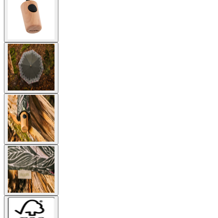
larger
image
View
larger
image
View
larger
image
View
larger
image
View
larger
image