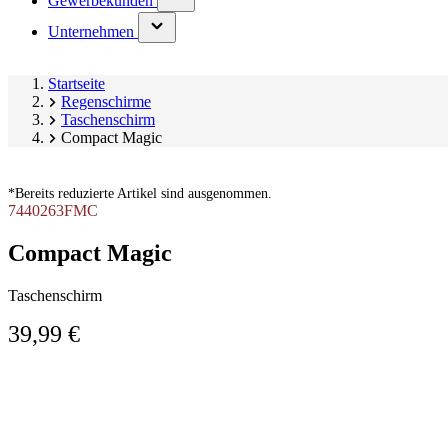
Gewerbekunden
submenu)
(has
Unternehmen
submenu)
Startseite
Regenschirme
Taschenschirm
Compact Magic
*Bereits reduzierte Artikel sind ausgenommen.
7440263FMC
Compact Magic
Taschenschirm
39,99 €
Produktgalerie
Image
überspringen
1
of
2