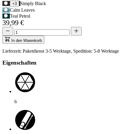
Sie
Simply Black
+3
die
Calm Leaves
Tabulatortaste,
Teal Petrol
um
39,99 €
zur
ersten
Menge
Menge
Auswahloption
aktualisiert
zu
auf
In den Warenkorb
navigieren,
1
und
Lieferzeit: Paketdienst 3-5 Werktage, Spedition: 5-8 Werktage
anschließend
die
Eigenschaften
Pfeiltasten,
um
zwischen
den
Optionen
zu
wechseln.
6