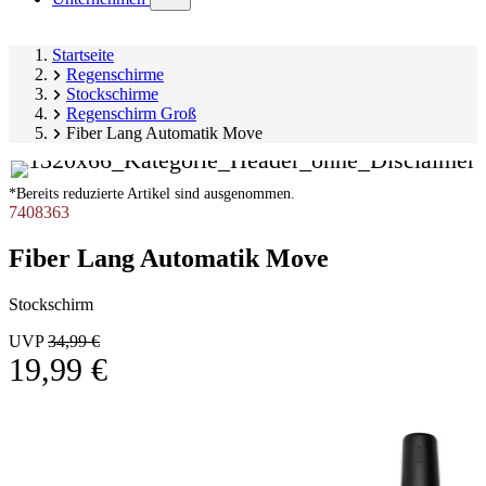
submenu)
Startseite
Regenschirme
Stockschirme
Regenschirm Groß
Fiber Lang Automatik Move
*Bereits reduzierte Artikel sind ausgenommen.
7408363
Fiber Lang Automatik Move
Stockschirm
UVP
34,99 €
19,99 €
Produktgalerie
Image
überspringen
1
of
8