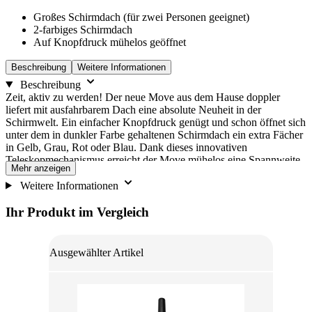
Großes Schirmdach (für zwei Personen geeignet)
2-farbiges Schirmdach
Auf Knopfdruck mühelos geöffnet
Beschreibung
Weitere Informationen
Beschreibung
Zeit, aktiv zu werden! Der neue Move aus dem Hause doppler
liefert mit ausfahrbarem Dach eine absolute Neuheit in der
Schirmwelt. Ein einfacher Knopfdruck genügt und schon öffnet sich
unter dem in dunkler Farbe gehaltenen Schirmdach ein extra Fächer
in Gelb, Grau, Rot oder Blau. Dank dieses innovativen
Teleskopmechanismus erreicht der Move mühelos eine Spannweite
Mehr anzeigen
von 107 cm. Ein sicherer Rundumschutz bei jedem Wetter – ganz
egal ob alleine, mit Kind oder beim romantischen Spaziergang zu
Weitere Informationen
zweit. Sehr geringes Gewicht aufgrund Fiberglaselemente Großer
Durchmesser durch zweites Schirmdach Schirmdach in zwei
Ihr Produkt im Vergleich
unterschiedlichen Farben Einzigartiges Design durch das doppelte
Schirmdach Breites Verschlussband sorgt für ein müheloses
Zusammenlegen des Schirmdaches Praktisches automatisches
Ausgewählter Artikel
Öffnen Hochwertige Kombination der Materialien Fiberglas und
Stahl Material Schirmbespannung: 100 % Pongee