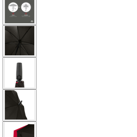
larger
image
View
larger
image
View
larger
image
View
larger
image
View
larger
image