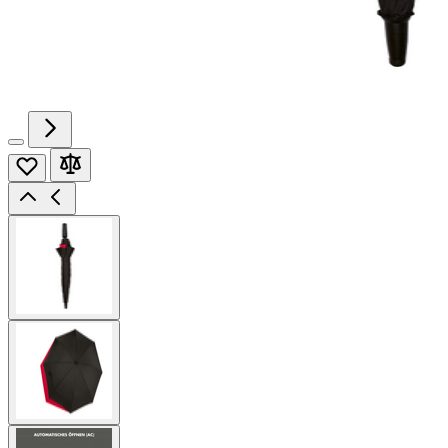
View
larger
image
View
larger
image
View