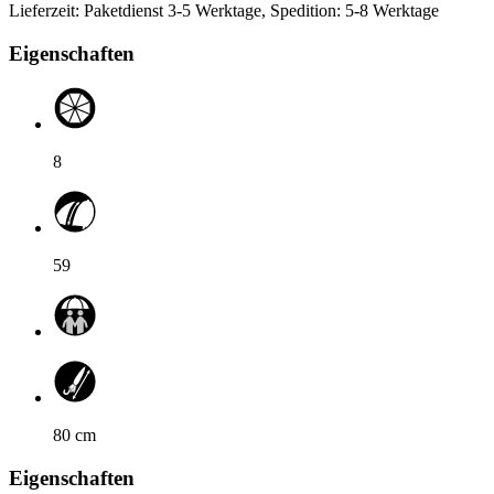
anschließend
Lieferzeit: Paketdienst 3-5 Werktage, Spedition: 5-8 Werktage
die
Pfeiltasten,
Eigenschaften
um
zwischen
den
Optionen
zu
wechseln.
8
59
80
cm
Eigenschaften