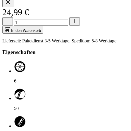
24,99 €
Menge
Menge
aktualisiert
auf
In den Warenkorb
1
Lieferzeit: Paketdienst 3-5 Werktage, Spedition: 5-8 Werktage
Eigenschaften
6
50