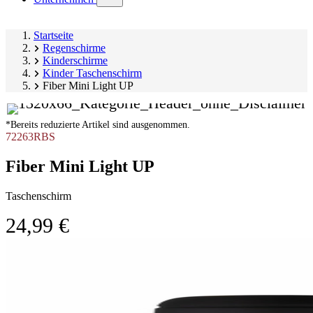
submenu)
Startseite
Regenschirme
Kinderschirme
Kinder Taschenschirm
Fiber Mini Light UP
*Bereits reduzierte Artikel sind ausgenommen.
72263RBS
Fiber Mini Light UP
Taschenschirm
24,99 €
Produktgalerie
Image
überspringen
1
of
2