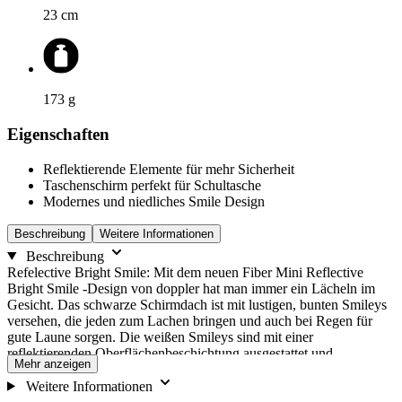
23
cm
173
g
Eigenschaften
Reflektierende Elemente für mehr Sicherheit
Taschenschirm perfekt für Schultasche
Modernes und niedliches Smile Design
Beschreibung
Weitere Informationen
Beschreibung
Refelective Bright Smile: Mit dem neuen Fiber Mini Reflective
Bright Smile -Design von doppler hat man immer ein Lächeln im
Gesicht. Das schwarze Schirmdach ist mit lustigen, bunten Smileys
versehen, die jeden zum Lachen bringen und auch bei Regen für
gute Laune sorgen. Die weißen Smileys sind mit einer
reflektierenden Oberflächenbeschichtung ausgestattet und
Mehr anzeigen
garantieren Sichtbarkeit auch bei Nebel, in der Dämmerung oder bei
Dunkelheit. Das „Reflective Bright Smile" -Design ist auf dem
Weitere Informationen
Taschenschirm-Modell Fiber Mini Light Up erhältlich und eignet