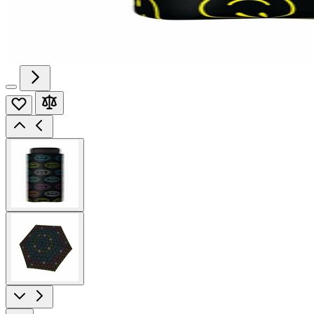
View
larger
image
View
larger
image