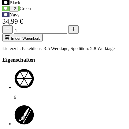
Verwenden
Black
Sie
Green
+2
die
Navy
Tabulatortaste,
34,99 €
um
Menge
Menge
zur
aktualisiert
ersten
auf
Auswahloption
In den Warenkorb
1
zu
navigieren,
Lieferzeit: Paketdienst 3-5 Werktage, Spedition: 5-8 Werktage
und
anschließend
Eigenschaften
die
Pfeiltasten,
um
zwischen
den
Optionen
zu
6
wechseln.