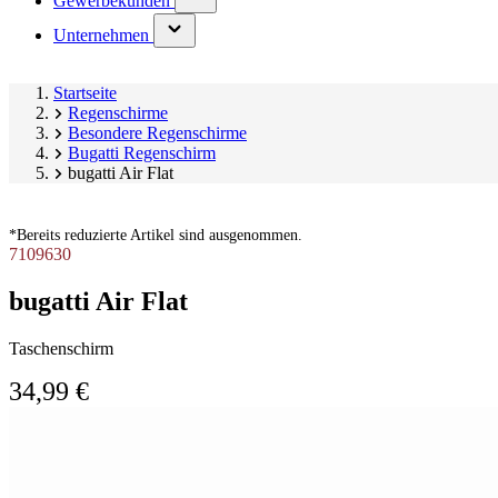
Gewerbekunden
submenu)
(has
Unternehmen
submenu)
Startseite
Regenschirme
Besondere Regenschirme
Bugatti Regenschirm
bugatti Air Flat
*Bereits reduzierte Artikel sind ausgenommen.
7109630
bugatti Air Flat
Taschenschirm
34,99 €
Produktgalerie
Image
überspringen
1
of
2