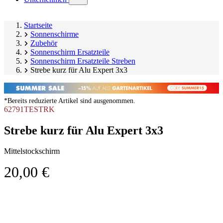
submenu)
Startseite
Sonnenschirme
Zubehör
Sonnenschirm Ersatzteile
Sonnenschirm Ersatzteile Streben
Strebe kurz für Alu Expert 3x3
*Bereits reduzierte Artikel sind ausgenommen.
62791TESTRK
Strebe kurz für Alu Expert 3x3
Mittelstockschirm
20,00 €
Produktgalerie
Image
überspringen
1
of
1