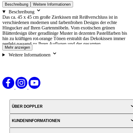
Beschreibung
Weitere Informationen
Beschreibung
Das ca. 45 x 45 cm große Zierkissen mit Reißverschluss ist in
verschiedenen modernen und farbenfrohen Designs der echte
Hingucker auf Ihren Gartenmöbeln. Vom exotischen grünen
Blätterdesign über geradlinige Muster in dezenten Pastellfarben bis
hin zu kräftigen rot-orange Tönen erstrahlt das Dekokissen immer
perfekt passend zu Ihren Auflagen und der gesamten
Mehr anzeigen
Gartengestaltung.
Weitere Informationen
ÜBER DOPPLER
KUNDENINFORMATIONEN