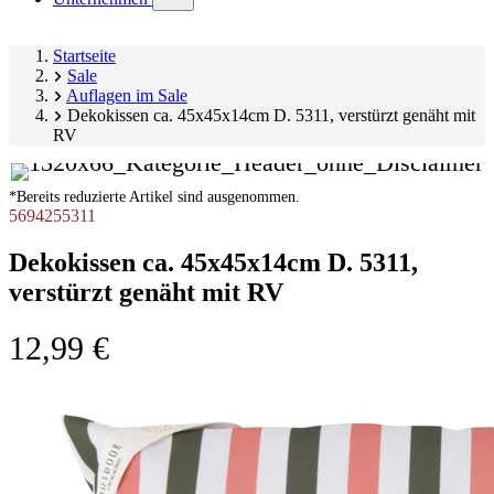
submenu)
Startseite
Sale
Auflagen im Sale
Dekokissen ca. 45x45x14cm D. 5311, verstürzt genäht mit
RV
*Bereits reduzierte Artikel sind ausgenommen.
5694255311
Dekokissen ca. 45x45x14cm D. 5311,
verstürzt genäht mit RV
12,99 €
Produktgalerie
Image
überspringen
1
of
2