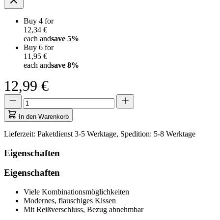
Buy 4 for
12,34 €
each and
save
5
%
Buy 6 for
11,95 €
each and
save
8
%
12,99 €
Menge
Menge
aktualisiert
auf
In den Warenkorb
1
Lieferzeit: Paketdienst 3-5 Werktage, Spedition: 5-8 Werktage
Eigenschaften
Eigenschaften
Viele Kombinationsmöglichkeiten
Modernes, flauschiges Kissen
Mit Reißverschluss, Bezug abnehmbar