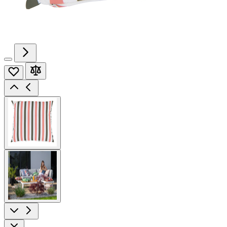
View
larger
image
View
larger
image