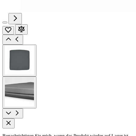
View
larger
image
View
larger
image
Benachrichtigen Sie mich, wenn das Produkt wieder auf Lager ist