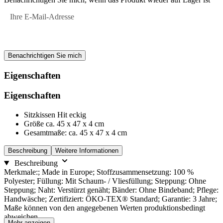
Produktoptionen
Ihre E-Mail-Adresse
Benachrichtigen Sie mich
Eigenschaften
Eigenschaften
Sitzkissen Hit eckig
Größe ca. 45 x 47 x 4 cm
Gesamtmaße: ca. 45 x 47 x 4 cm
Beschreibung
Weitere Informationen
Beschreibung
Merkmale:; Made in Europe; Stoffzusammensetzung: 100 %
Polyester; Füllung: Mit Schaum- / Vliesfüllung; Steppung: Ohne
Steppung; Naht: Verstürzt genäht; Bänder: Ohne Bindeband; Pflege:
Handwäsche; Zertifiziert: ÖKO-TEX® Standard; Garantie: 3 Jahre;
Maße können von den angegebenen Werten produktionsbedingt
abweichen.
Mehr anzeigen