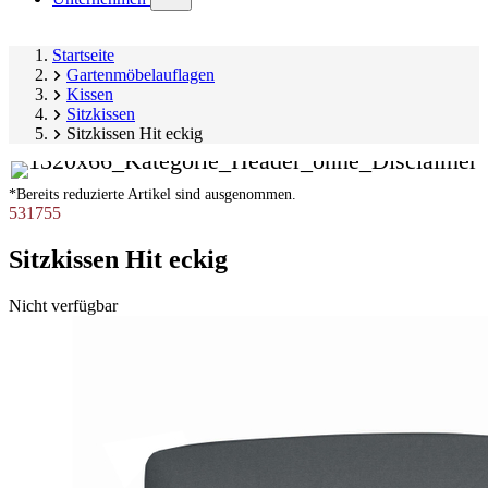
submenu)
Startseite
Gartenmöbelauflagen
Kissen
Sitzkissen
Sitzkissen Hit eckig
*Bereits reduzierte Artikel sind ausgenommen.
531755
Sitzkissen Hit eckig
Produktgalerie
Nicht verfügbar
überspringen
Image
1
of
2