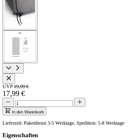
View
larger
image
View
larger
image
UVP
19,99 €
17,99 €
Menge
Menge
aktualisiert
auf
In den Warenkorb
1
Lieferzeit: Paketdienst 3-5 Werktage, Spedition: 5-8 Werktage
Eigenschaften