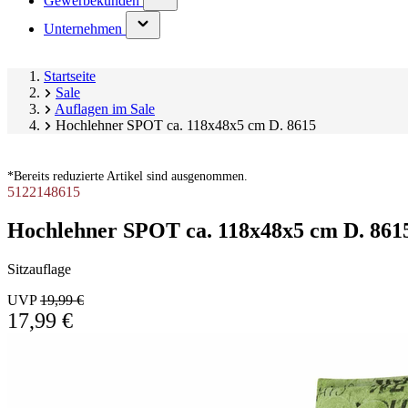
Gewerbekunden
submenu)
(has
Unternehmen
submenu)
Startseite
Sale
Auflagen im Sale
Hochlehner SPOT ca. 118x48x5 cm D. 8615
*Bereits reduzierte Artikel sind ausgenommen.
5122148615
Hochlehner SPOT ca. 118x48x5 cm D. 861
Sitzauflage
UVP
19,99 €
17,99 €
Produktgalerie
Image
überspringen
1
of
9