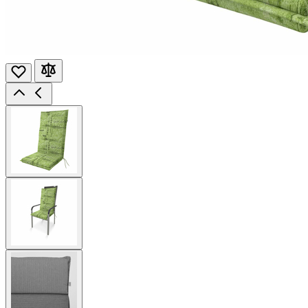
View
larger
image
View
larger
image
View
larger
image