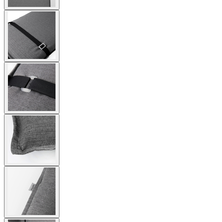
View
larger
image
View
larger
image
View
larger
image
View
larger
image